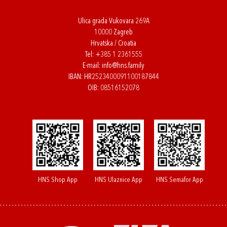
Ulica grada Vukovara 269A
10000 Zagreb
Hrvatska / Croatia
Tel:
+385 1 2361555
E-mail:
info@hns.family
IBAN: HR2523400091100187844
OIB: 08516152078
HNS Shop App
HNS Ulaznice App
HNS Semafor App