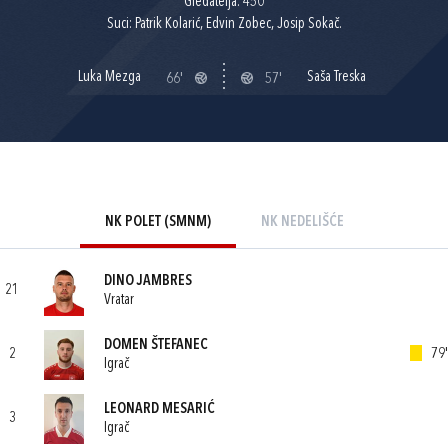
Gledatelja: 450
Suci: Patrik Kolarić, Edvin Zobec, Josip Sokač.
Luka Mezga
Saša Treska
66'
57'
NK POLET (SMNM)
NK NEDELIŠĆE
DINO JAMBRES
21
Vratar
DOMEN ŠTEFANEC
2
79'
Igrač
LEONARD MESARIĆ
3
Igrač