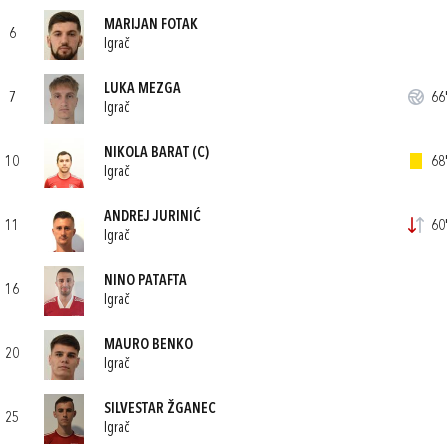
MARIJAN FOTAK
6
Igrač
LUKA MEZGA
7
66'
Igrač
NIKOLA BARAT
(C)
10
68'
Igrač
ANDREJ JURINIĆ
11
60'
Igrač
NINO PATAFTA
16
Igrač
MAURO BENKO
20
Igrač
SILVESTAR ŽGANEC
25
Igrač