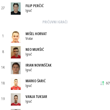
FILIP PERČIĆ
27
Igrač
PRIČUVNI IGRAČI
MIŠEL HORVAT
1
Vratar
NEO MURŠIĆ
8
Igrač
IRIAN NOVINŠČAK
14
Igrač
MARKO ŠARIĆ
18
60'
Igrač
VANJA TUKSAR
19
Igrač