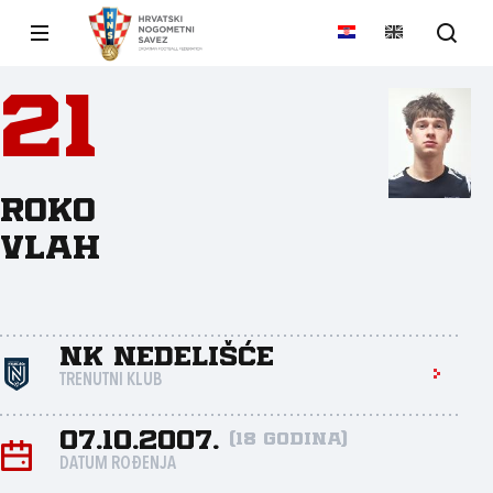
21
Roko
Vlah
NK Nedelišće
TRENUTNI KLUB
07.10.2007.
(18 godina)
DATUM ROĐENJA