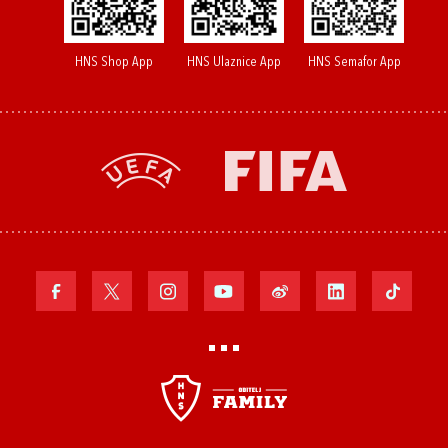
HNS Shop App
HNS Ulaznice App
HNS Semafor App