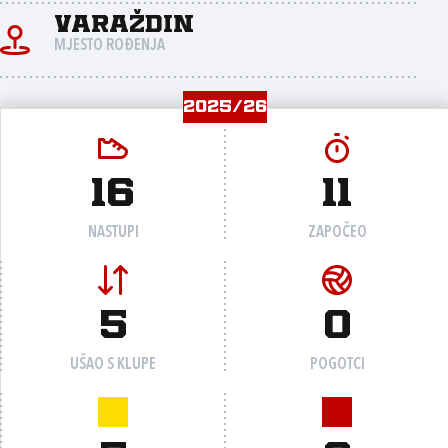
Varaždin
MJESTO ROĐENJA
2025/26
16
11
NASTUPI
ZAPOČEO
5
0
UŠAO S KLUPE
POGOTCI