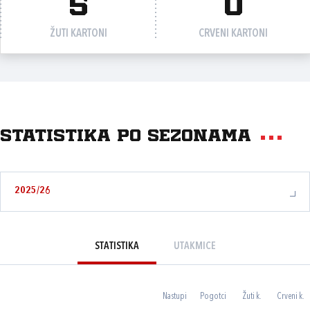
5
0
ŽUTI KARTONI
CRVENI KARTONI
Statistika po sezonama
2025/26
STATISTIKA
UTAKMICE
Nastupi
Pogotci
Žuti k.
Crveni k.