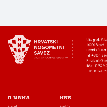
Ulica grada Vuk
10000 Zagreb
Hrvatska / Croati
Tel:
+385 1 23
E-mail:
info@hns
IBAN: HR2523
OIB: 08516152
O nama
HNS
Povijest
Središta