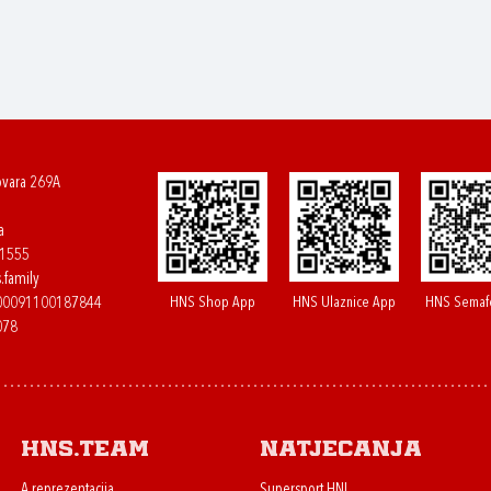
ovara 269A
a
61555
.family
HNS Shop App
HNS Ulaznice App
HNS Semaf
400091100187844
078
HNS.team
Natjecanja
A reprezentacija
Supersport HNL