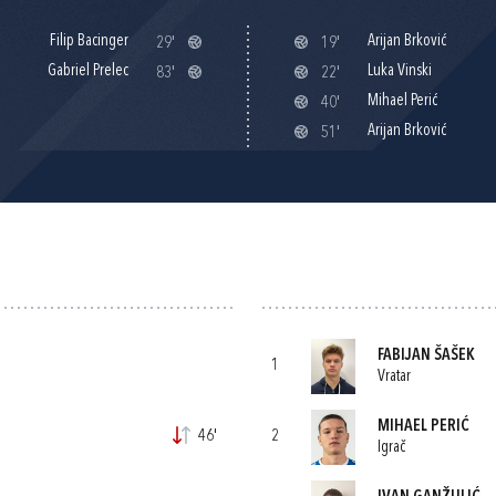
Filip Bacinger
Arijan Brković
29'
19'
Gabriel Prelec
Luka Vinski
83'
22'
Mihael Perić
40'
Arijan Brković
51'
FABIJAN ŠAŠEK
1
Vratar
MIHAEL PERIĆ
46'
2
Igrač