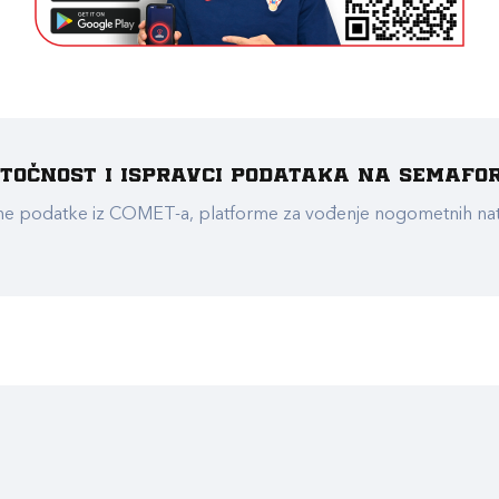
e točnost i ispravci podataka na Semafo
ualne podatke iz COMET-a, platforme za vođenje nogometnih n