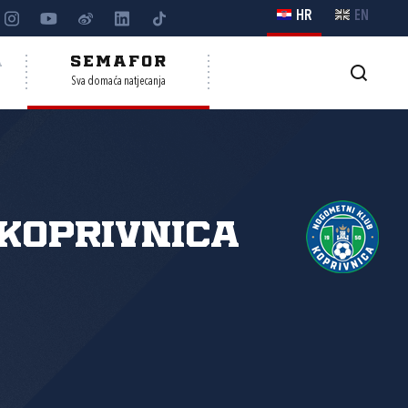
HR
EN
A
SEMAFOR
Sva domaća natjecanja
Koprivnica