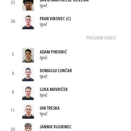
DAVID MARTINS DE OLIVEIRA
23
Igrač
FRAN VIBOVEC
(C)
26
Igrač
PRIČUVNI IGRAČI
ADAM PINTARIĆ
5
Igrač
DOMAGOJ LONČAR
6
Igrač
LUKA MAVRIČEK
8
Igrač
IAN TRESKA
11
Igrač
JANNIK VUGRINEC
20