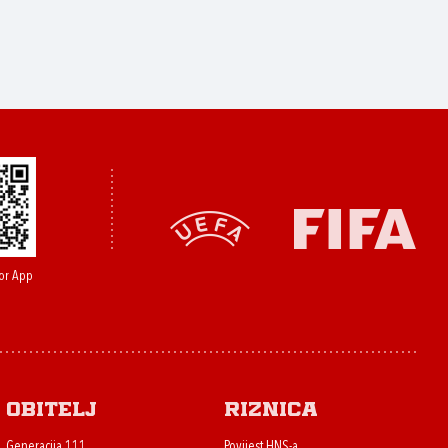
or App
Obitelj
Riznica
Generacija 111
Povijest HNS-a