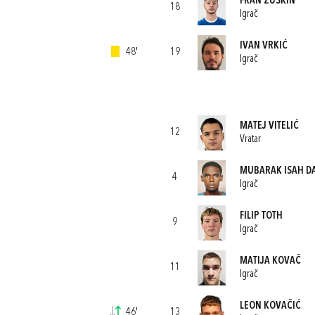
FRAN ŽUŠKIN
18
Igrač
IVAN VRKIĆ
48'
19
Igrač
MATEJ VITELIĆ
12
Vratar
MUBARAK ISAH D
4
Igrač
FILIP TOTH
9
Igrač
MATIJA KOVAČ
11
Igrač
LEON KOVAČIĆ
46'
13