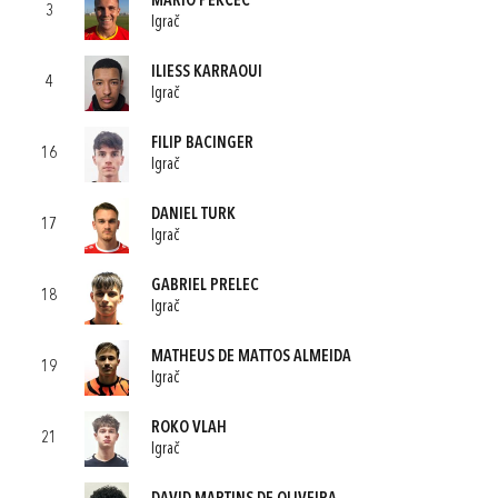
MARIO PEKČEC
3
Igrač
ILIESS KARRAOUI
4
Igrač
FILIP BACINGER
16
Igrač
DANIEL TURK
17
Igrač
GABRIEL PRELEC
18
Igrač
MATHEUS DE MATTOS ALMEIDA
19
Igrač
ROKO VLAH
21
Igrač