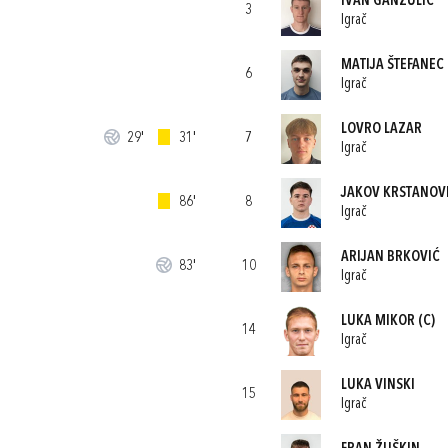
IVAN GANŽULIĆ
3
Igrač
MATIJA ŠTEFANEC
6
Igrač
LOVRO LAZAR
29'
31'
7
Igrač
JAKOV KRSTANOV
86'
8
Igrač
ARIJAN BRKOVIĆ
83'
10
Igrač
LUKA MIKOR
(C)
14
Igrač
LUKA VINSKI
15
Igrač