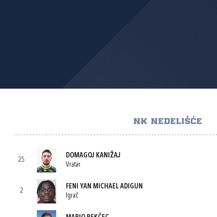
NK NEDELIŠĆE
DOMAGOJ KANIŽAJ
25
Vratar
FENI YAN MICHAEL ADIGUN
2
Igrač