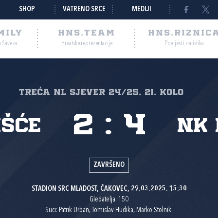
SHOP
VATRENO SRCE
MEDIJI
MILY
HNS.TEAM
HNS.RIZNIC
a Saveza
Hrvatske reprezentacije
Povijest i statistika
Treća NL Sjever 24/25, 21. kolo
2
:
4
išće
NK 
ZAVRŠENO
STADION SRC MLADOST, ČAKOVEC, 29.03.2025. 15:30
Gledatelja: 150
Suci: Patrik Urban, Tomislav Hudika, Marko Stolnik.