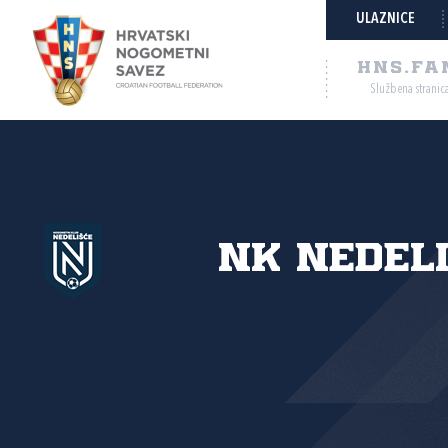
ULAZNICE
HNS.FA
Službena stranic
NK Nedel