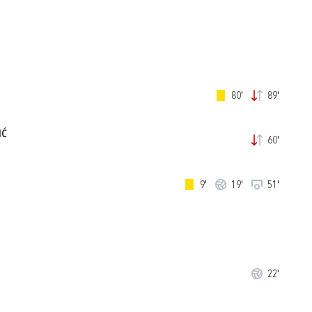
80'
89'
IĆ
60'
9'
19'
51'
22'