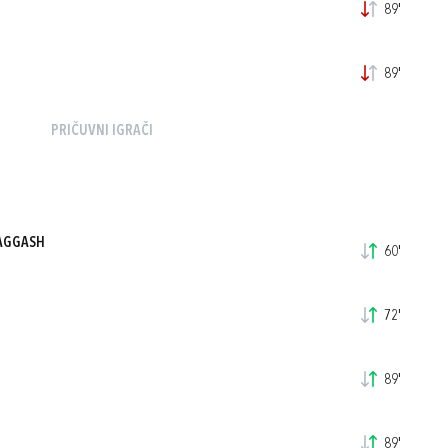
89'
89'
PRIČUVNI IGRAČI
AGGASH
60'
72'
89'
89'