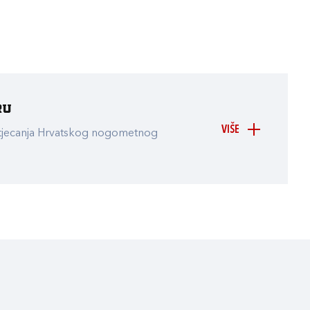
ru
VIŠE
atjecanja Hrvatskog nogometnog