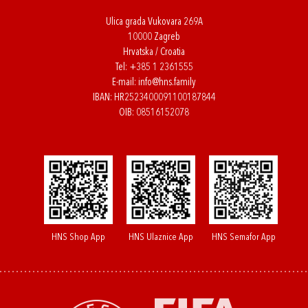
Ulica grada Vukovara 269A
10000 Zagreb
Hrvatska / Croatia
Tel:
+385 1 2361555
E-mail:
info@hns.family
IBAN: HR2523400091100187844
OIB: 08516152078
HNS Shop App
HNS Ulaznice App
HNS Semafor App