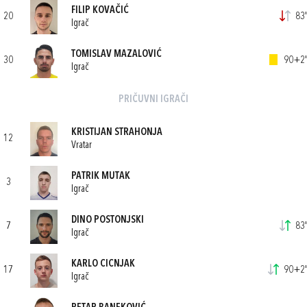
FILIP KOVAČIĆ
20
83'
Igrač
TOMISLAV MAZALOVIĆ
30
90+2'
Igrač
PRIČUVNI IGRAČI
KRISTIJAN STRAHONJA
12
Vratar
PATRIK MUTAK
3
Igrač
DINO POSTONJSKI
7
83'
Igrač
KARLO CICNJAK
17
90+2'
Igrač