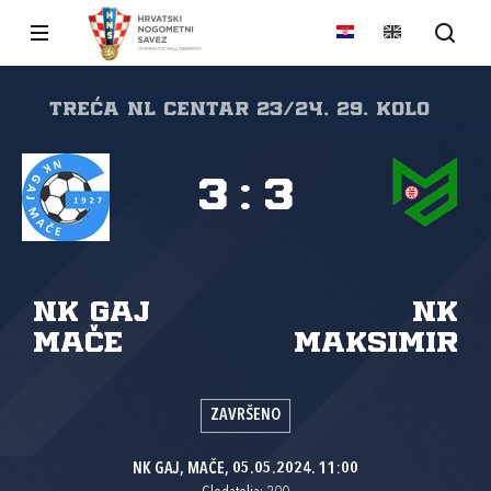
Treća NL Centar 23/24, 29. kolo
3
:
3
NK Gaj
NK
Mače
Maksimir
ZAVRŠENO
NK GAJ, MAČE, 05.05.2024. 11:00