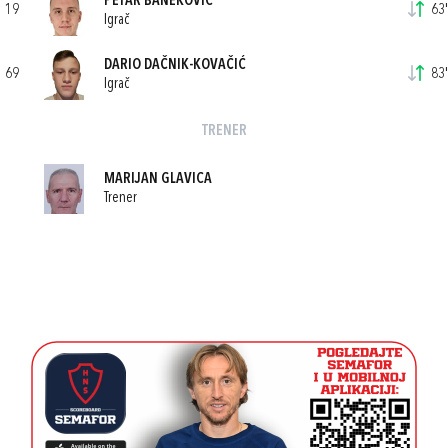
PETAR BANEKOVIĆ
19
63'
Igrač
DARIO DAČNIK-KOVAČIĆ
69
83'
Igrač
TRENER
MARIJAN GLAVICA
Trener