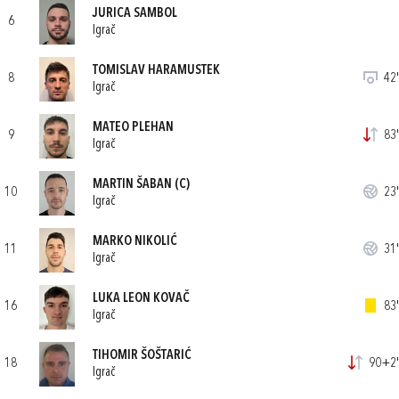
JURICA SAMBOL
6
Igrač
TOMISLAV HARAMUSTEK
8
42'
Igrač
MATEO PLEHAN
9
83'
Igrač
MARTIN ŠABAN
(C)
10
23'
Igrač
MARKO NIKOLIĆ
11
31'
Igrač
LUKA LEON KOVAČ
16
83'
Igrač
TIHOMIR ŠOŠTARIĆ
18
90+2'
Igrač