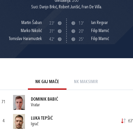
Gledatelja: 200
Suci: Darijo Brkić, Robert Jurišić, Fran De Villa.
Martin Šaban
Ian Regvar
23'
13'
Marko Nikolić
Filip Mamić
31'
20'
Tomislav Haramustek
Filip Mamić
42'
25'
NK GAJ MAČE
NK MAKSIMIR
DOMINIK BABIĆ
71
Vratar
LUKA TEPŠIĆ
4
63'
Igrač