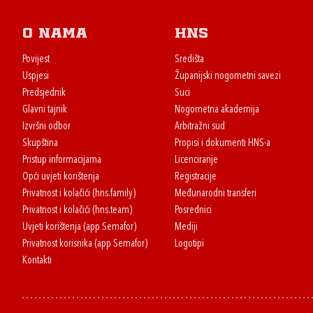
O nama
HNS
Povijest
Središta
Uspjesi
Županijski nogometni savezi
Predsjednik
Suci
Glavni tajnik
Nogometna akademija
Izvršni odbor
Arbitražni sud
Skupština
Propisi i dokumenti HNS-a
Pristup informacijama
Licenciranje
Opći uvjeti korištenja
Registracije
Privatnost i kolačići (hns.family)
Međunarodni transferi
Privatnost i kolačići (hns.team)
Posrednici
Uvjeti korištenja (app Semafor)
Mediji
Privatnost korisnika (app Semafor)
Logotipi
Kontakti