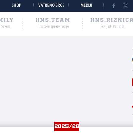
SHOP
VATRENO SRCE
MEDIJI
MILY
HNS.TEAM
HNS.RIZNIC
a Saveza
Hrvatske reprezentacije
Povijest i statistika
2025/26