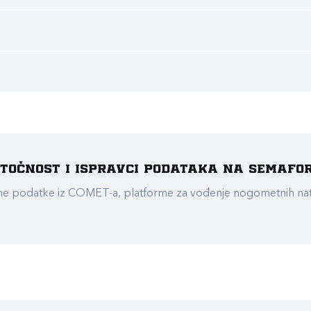
e točnost i ispravci podataka na Semafo
ualne podatke iz COMET-a, platforme za vođenje nogometnih n