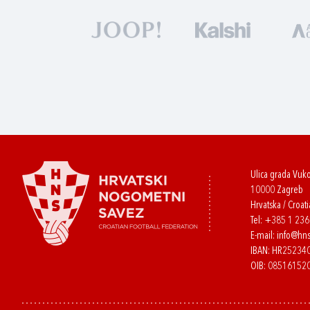
Ulica grada Vuk
10000 Zagreb
Hrvatska / Croati
Tel:
+385 1 23
E-mail:
info@hns
IBAN: HR2523
OIB: 08516152