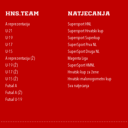
HNS.team
Natjecanja
A reprezentacija
Supersport HNL
U-21
Supersport Hrvatski kup
U-19
Supersport Superkup
U-17
SuperSport Prva NL
U-15
SuperSport Druga NL
A reprezentacija (Ž)
Magenta Liga
U-19 (Ž)
SuperSport HMNL
U-17 (Ž)
Hrvatski kup za žene
U-15 (Ž)
Hrvatski malonogometni kup
Futsal A
Sva natjecanja
Futsal A (Ž)
Futsal U-19