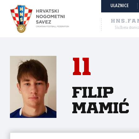
ULAZNICE
HNS.FA
Službena stranic
11
Filip
Mamić