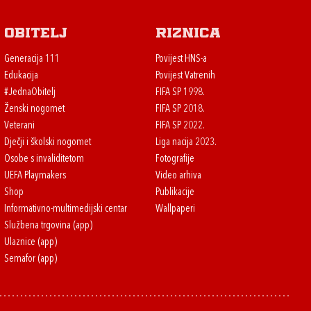
Obitelj
Riznica
Generacija 111
Povijest HNS-a
Edukacija
Povijest Vatrenih
#JednaObitelj
FIFA SP 1998.
Ženski nogomet
FIFA SP 2018.
Veterani
FIFA SP 2022.
Dječji i školski nogomet
Liga nacija 2023.
Osobe s invaliditetom
Fotografije
UEFA Playmakers
Video arhiva
Shop
Publikacije
Informativno-multimedijski centar
Wallpaperi
Službena trgovina (app)
Ulaznice (app)
Semafor (app)