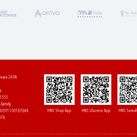
ovara 269A
a
61555
.family
HNS Shop App
HNS Ulaznice App
HNS Semaf
400091100187844
078