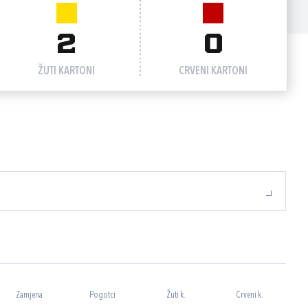
2
0
ŽUTI KARTONI
CRVENI KARTONI
Zamjena
Pogotci
Žuti k.
Crveni k.