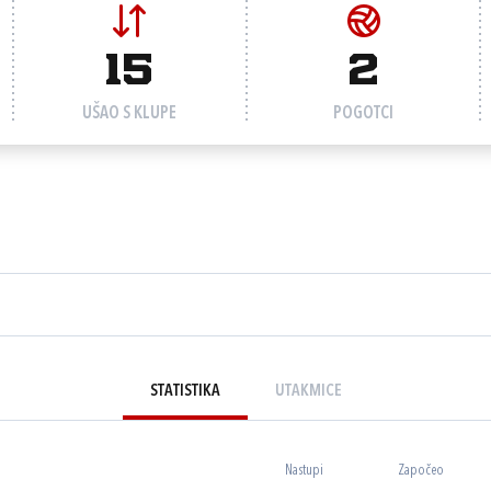
15
2
UŠAO S KLUPE
POGOTCI
STATISTIKA
UTAKMICE
Nastupi
Započeo