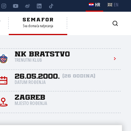
HR
EN
A
SEMAFOR
Sva domaća natjecanja
NK Bratstvo
TRENUTNI KLUB
26.05.2000.
(26 godina)
DATUM ROĐENJA
Zagreb
MJESTO ROĐENJA