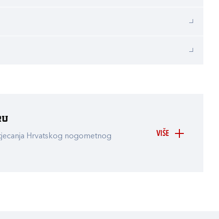
ru
VIŠE
atjecanja Hrvatskog nogometnog