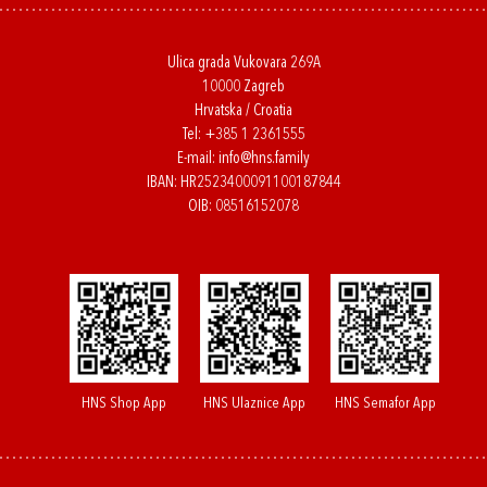
Ulica grada Vukovara 269A
10000 Zagreb
Hrvatska / Croatia
Tel:
+385 1 2361555
E-mail:
info@hns.family
IBAN: HR2523400091100187844
OIB: 08516152078
HNS Shop App
HNS Ulaznice App
HNS Semafor App