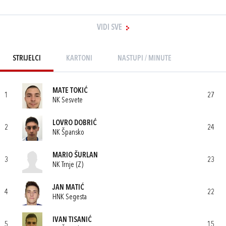
VIDI SVE
STRIJELCI
KARTONI
NASTUPI / MINUTE
MATE TOKIĆ
1
27
NK Sesvete
LOVRO DOBRIĆ
2
24
NK Špansko
MARIO ŠURLAN
3
23
NK Trnje (Z)
JAN MATIĆ
4
22
HNK Segesta
IVAN TISANIĆ
5
15