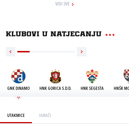
VIDI SVE
Klubovi u natjecanju
GNK DINAMO
HNK GORICA S.D.D.
HNK SEGESTA
HNŠK MO
UTAKMICE
IGRAČI