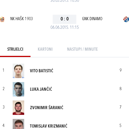
30.05.2015. 10:30
NK HAŠK 1903
0
:
0
GNK DINAMO
06.06.2015. 11:15
STRIJELCI
KARTONI
NASTUPI / MINUTE
1
9
VITO BATISTIĆ
2
8
LUKA JANČIĆ
3
7
ZVONIMIR ŠARANIĆ
4
5
TOMISLAV KRIZMANIĆ