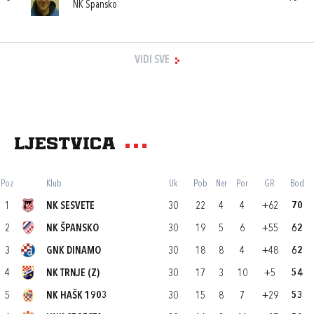
NK Špansko
VIDI SVE
Ljestvica
Poz
Klub
Uk
Pob
Ner
Por
GR
Bod
1
NK SESVETE
30
22
4
4
+62
70
2
NK ŠPANSKO
30
19
5
6
+55
62
3
GNK DINAMO
30
18
8
4
+48
62
4
NK TRNJE (Z)
30
17
3
10
+5
54
5
NK HAŠK 1903
30
15
8
7
+29
53