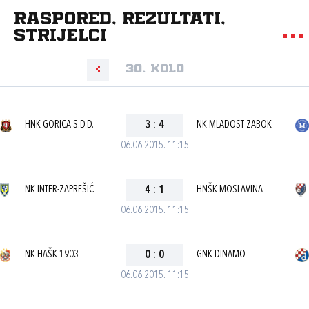
Raspored, rezultati,
strijelci
30. kolo
HNK GORICA S.D.D.
3
:
4
NK MLADOST ZABOK
06.06.2015. 11:15
NK INTER-ZAPREŠIĆ
4
:
1
HNŠK MOSLAVINA
06.06.2015. 11:15
NK HAŠK 1903
0
:
0
GNK DINAMO
06.06.2015. 11:15