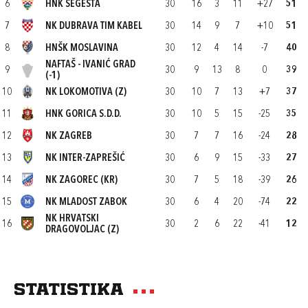
6
HNK SEGESTA
30
16
3
11
+27
51
7
NK DUBRAVA TIM KABEL
30
14
9
7
+10
51
8
HNŠK MOSLAVINA
30
12
4
14
-7
40
NAFTAŠ - IVANIĆ GRAD
9
30
9
13
8
0
39
(-1)
10
NK LOKOMOTIVA (Z)
30
10
7
13
+7
37
11
HNK GORICA S.D.D.
30
10
5
15
-25
35
12
NK ZAGREB
30
7
7
16
-24
28
13
NK INTER-ZAPREŠIĆ
30
6
9
15
-33
27
14
NK ZAGOREC (KR)
30
7
5
18
-39
26
15
NK MLADOST ZABOK
30
6
4
20
-74
22
NK HRVATSKI
16
30
2
6
22
-41
12
DRAGOVOLJAC (Z)
Statistika