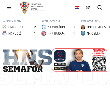
SUPERSPORT HNL
SUPERSPORT HNL
SUPERSPORT HNL
HNK RIJEKA
2
NK VARAŽDIN
2
HNK GORICA S.D.
NK RUDEŠ
1
HNK HAJDUK
1
NK OSIJEK
semafor
SEMAFO