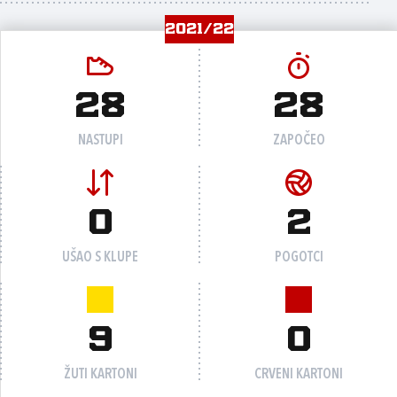
2021/22
28
28
NASTUPI
ZAPOČEO
0
2
UŠAO S KLUPE
POGOTCI
9
0
ŽUTI KARTONI
CRVENI KARTONI