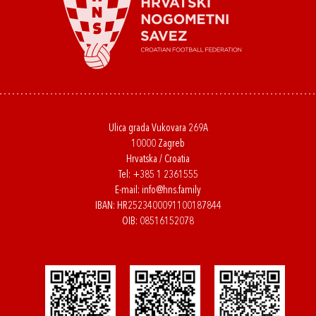
Ulica grada Vukovara 269A
10000 Zagreb
Hrvatska / Croatia
Tel:
+385 1 2361555
E-mail:
info@hns.family
IBAN: HR2523400091100187844
OIB: 08516152078