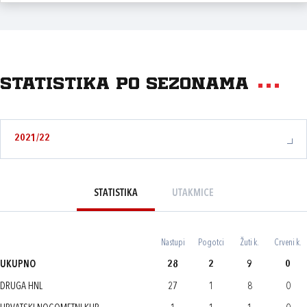
Statistika po sezonama
2021/22
STATISTIKA
UTAKMICE
Nastupi
Pogotci
Žuti k.
Crveni k.
UKUPNO
28
2
9
0
DRUGA HNL
27
1
8
0