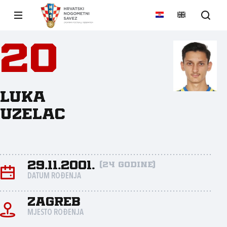
20
Luka
Uzelac
29.11.2001.
(24 godine)
DATUM ROĐENJA
Zagreb
MJESTO ROĐENJA