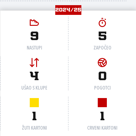
2024/25
9
5
NASTUPI
ZAPOČEO
4
0
UŠAO S KLUPE
POGOTCI
1
1
ŽUTI KARTONI
CRVENI KARTONI