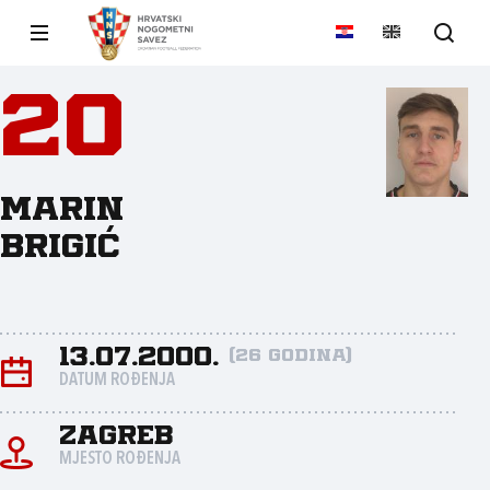
20
Marin
Brigić
13.07.2000.
(26 godina)
DATUM ROĐENJA
Zagreb
MJESTO ROĐENJA