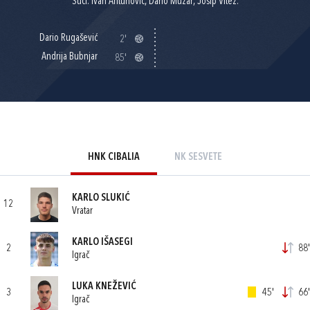
Suci: Ivan Antunović, Dario Mužar, Josip Vitez.
Dario Rugašević
2'
Andrija Bubnjar
85'
HNK CIBALIA
NK SESVETE
KARLO SLUKIĆ
12
Vratar
KARLO IŠASEGI
2
88'
Igrač
LUKA KNEŽEVIĆ
3
45'
66'
Igrač