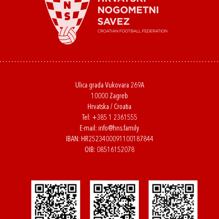
Ulica grada Vukovara 269A
10000 Zagreb
Hrvatska / Croatia
Tel:
+385 1 2361555
E-mail:
info@hns.family
IBAN: HR2523400091100187844
OIB: 08516152078