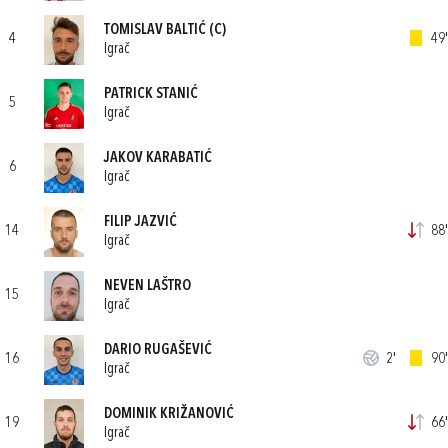
TOMISLAV BALTIĆ
(C)
4
49'
Igrač
PATRICK STANIĆ
5
Igrač
JAKOV KARABATIĆ
6
Igrač
FILIP JAZVIĆ
14
88'
Igrač
NEVEN LAŠTRO
15
Igrač
DARIO RUGAŠEVIĆ
16
2'
90'
Igrač
DOMINIK KRIŽANOVIĆ
19
66'
Igrač