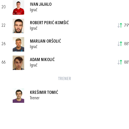
IVAN JAJALO
20
Igrač
ROBERT PERIĆ-KOMŠIĆ
22
79'
Igrač
MARIJAN ORŠOLIĆ
26
88'
Igrač
ADAM NIKOLIĆ
66
88'
Igrač
TRENER
KREŠIMIR TOMIĆ
Trener