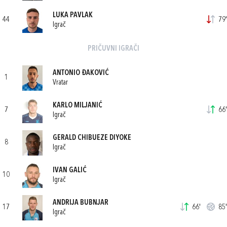
LUKA PAVLAK
44
79'
Igrač
PRIČUVNI IGRAČI
ANTONIO ĐAKOVIĆ
1
Vratar
KARLO MILJANIĆ
7
66'
Igrač
GERALD CHIBUEZE DIYOKE
8
Igrač
IVAN GALIĆ
10
Igrač
ANDRIJA BUBNJAR
17
66'
85'
Igrač