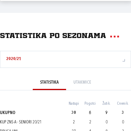
Statistika po sezonama
2020/21
STATISTIKA
UTAKMICE
Nastupi
Pogotci
Žuti k.
Crveni k.
UKUPNO
30
6
9
3
KUP ZNS-A - SENIORI 20/21
2
2
0
0