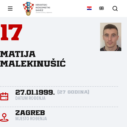
17
Matija
Malekinušić
27.01.1999.
(27 godina)
DATUM ROĐENJA
Zagreb
MJESTO ROĐENJA