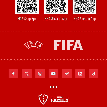
HNS Shop App
HNS Ulaznice App
HNS Semafor App