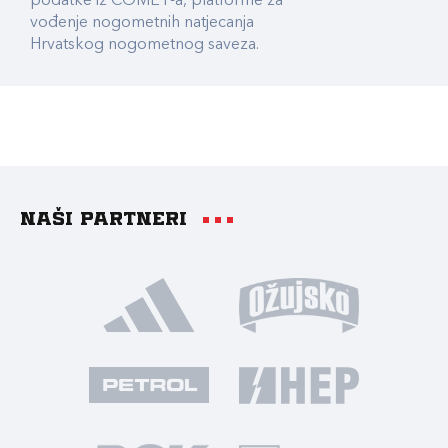
podatke iz COMET-a, platforme za
vođenje nogometnih natjecanja
Hrvatskog nogometnog saveza.
Naši partneri