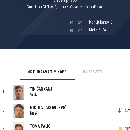
Gledatelja: 200
Suci: Luka Slišković, Josip Bošnjak, Patrik Tkalčević.
Ivor Ljubanović
36'
Mirko Sušak
51'
NK DUBRAVA TIM KABEL
NK SESVETE
TIN ŠARKANJ
1
Vratar
NIKOLA JAKOVLJEVIĆ
3
57'
Igrač
TOMA PALIĆ
5
28'