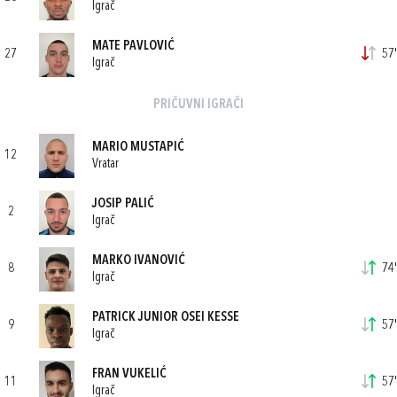
Igrač
MATE PAVLOVIĆ
27
57'
Igrač
PRIČUVNI IGRAČI
MARIO MUSTAPIĆ
12
Vratar
JOSIP PALIĆ
2
Igrač
MARKO IVANOVIĆ
8
74'
Igrač
PATRICK JUNIOR OSEI KESSE
9
57'
Igrač
FRAN VUKELIĆ
11
57'
Igrač