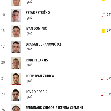
Igrač
PETAR PETRIŠKO
10
74'
Igrač
IVAN DOMINIĆ
15
73'
Igrač
DRAGAN JURANOVIĆ
(C)
17
Igrač
ROBERT JANJIŠ
20
Igrač
JOSIP IVAN ZORICA
21
57'
Igrač
LOVRO DOBRIĆ
23
57'
Igrač
FERDINARD CHIGOZIE IKENNA CLEMENT
26