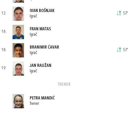
IVAN BOŠNJAK
13
57'
Igrač
FRAN MATAS
16
Igrač
BRANIMIR ĆAVAR
18
57'
Igrač
JAN RAUŽAN
19
Igrač
TRENER
PETRA MANDIĆ
Trener