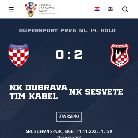
SuperSport Prva NL, 14. kolo
0
:
2
NK Dubrava
NK Sesvete
Tim Kabel
ZAVRŠENO
ŠNC STJEPAN SPAJIĆ, SIGET, 11.11.2023. 13:50