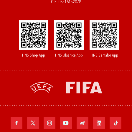
OIB: 08516152078
HNS Shop App
HNS Ulaznice App
HNS Semafor App