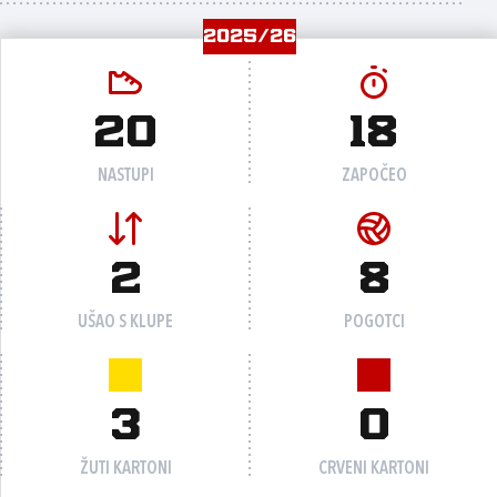
2025/26
20
18
NASTUPI
ZAPOČEO
2
8
UŠAO S KLUPE
POGOTCI
3
0
ŽUTI KARTONI
CRVENI KARTONI