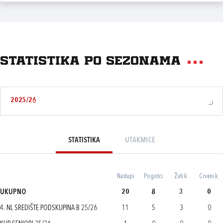
Statistika po sezonama
2025/26
STATISTIKA
UTAKMICE
Nastupi
Pogotci
Žuti k.
Crveni k.
UKUPNO
20
8
3
0
4. NL SREDIŠTE PODSKUPINA B 25/26
11
5
3
0