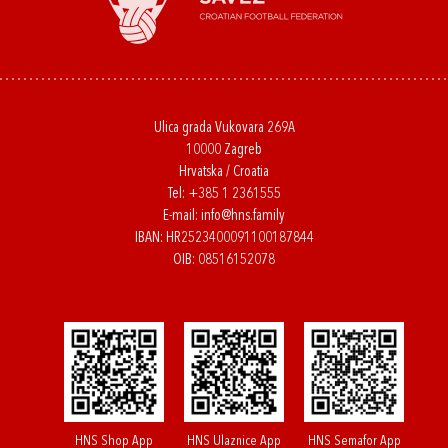
Ulica grada Vukovara 269A
10000 Zagreb
Hrvatska / Croatia
Tel:
+385 1 2361555
E-mail:
info@hns.family
IBAN: HR2523400091100187844
OIB: 08516152078
HNS Shop App
HNS Ulaznice App
HNS Semafor App