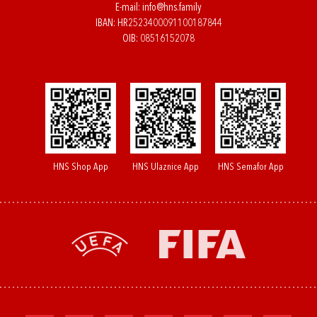
E-mail:
info@hns.family
IBAN: HR2523400091100187844
OIB: 08516152078
HNS Shop App
HNS Ulaznice App
HNS Semafor App