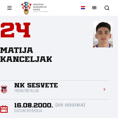
24
Matija
Kanceljak
NK Sesvete
TRENUTNI KLUB
16.08.2000.
(25 godina)
DATUM ROĐENJA