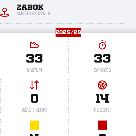
Zabok
MJESTO ROĐENJA
2025/26
33
33
NASTUPI
ZAPOČEO
0
14
UŠAO S KLUPE
POGOTCI