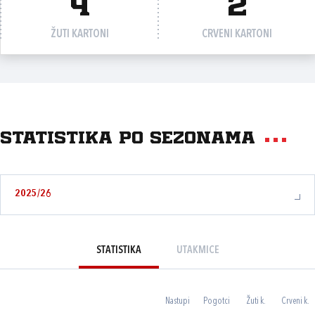
4
2
ŽUTI KARTONI
CRVENI KARTONI
Statistika po sezonama
2025/26
STATISTIKA
UTAKMICE
Nastupi
Pogotci
Žuti k.
Crveni k.