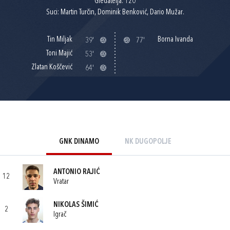
Gledatelja: 120
Suci: Martin Turčin, Dominik Benković, Dario Mužar.
Tin Miljak
Borna Ivanda
39'
77'
Toni Majić
53'
Zlatan Koščević
64'
GNK DINAMO
NK DUGOPOLJE
ANTONIO RAJIĆ
12
Vratar
NIKOLAS ŠIMIĆ
2
Igrač