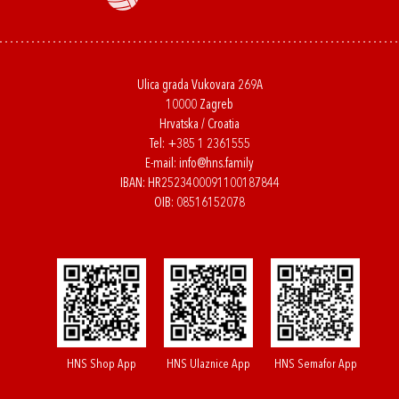
Ulica grada Vukovara 269A
10000 Zagreb
Hrvatska / Croatia
Tel:
+385 1 2361555
E-mail:
info@hns.family
IBAN: HR2523400091100187844
OIB: 08516152078
HNS Shop App
HNS Ulaznice App
HNS Semafor App