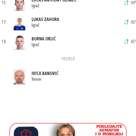
LUCAS ANTHONY OZIMEC
15
69'
Igrač
LUKAS ZAHORA
17
65'
Igrač
BORNA ORLIĆ
18
65'
Igrač
TRENER
IVICA BANOVIĆ
Trener