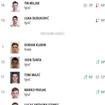
TIN MILJAK
14
39'
46'
Igrač
LUKA DUDUKOVIĆ
16
46'
Igrač
PRIČUVNI IGRAČI
DORIAN KLARIN
1
Vratar
SVEN ŠUNTA
10
69'
Igrač
TONI MAJIĆ
11
46'
53'
Igrač
MARKO PAVLAK
13
46'
Igrač