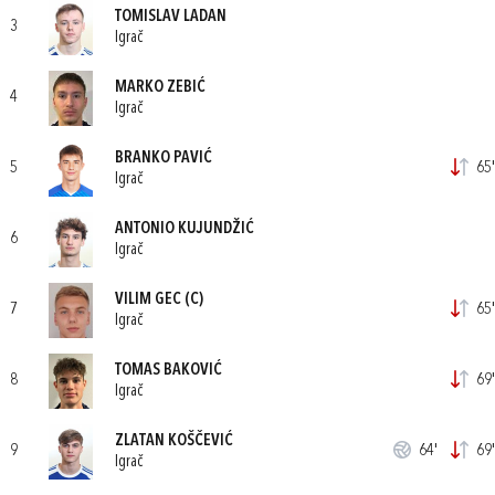
TOMISLAV LADAN
3
Igrač
MARKO ZEBIĆ
4
Igrač
BRANKO PAVIĆ
5
65'
Igrač
ANTONIO KUJUNDŽIĆ
6
Igrač
VILIM GEC
(C)
7
65'
Igrač
TOMAS BAKOVIĆ
8
69'
Igrač
ZLATAN KOŠČEVIĆ
9
64'
69'
Igrač