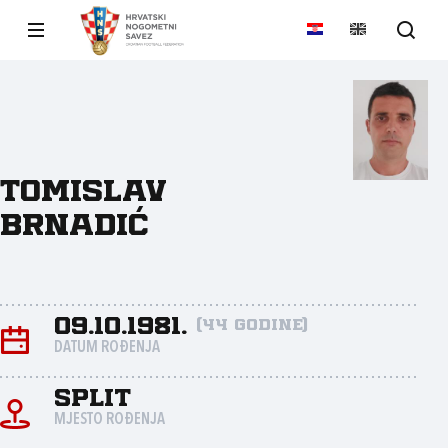
Tomislav
Brnadić
09.10.1981.
(44 godine)
DATUM ROĐENJA
Split
MJESTO ROĐENJA