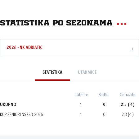
Statistika po sezonama
2026 - NK ADRIATIC
STATISTIKA
UTAKMICE
Utakmice
Bod/ut.
Gol razlika
UKUPNO
1
0
2:3 (-1)
KUP SENIORI NSŽSD 2026
1
0
2:3 (-1)