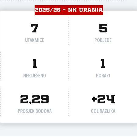
2025/26 - NK URANIA
7
5
UTAKMICE
POBJEDE
1
1
NERIJEŠENO
PORAZI
2,29
+24
PROSJEK BODOVA
GOL RAZLIKA