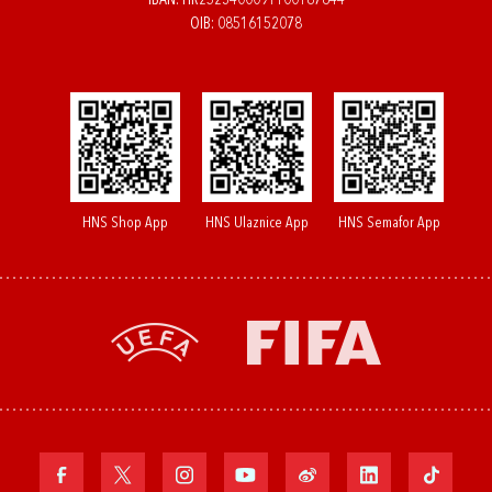
IBAN: HR2523400091100187844
OIB: 08516152078
HNS Shop App
HNS Ulaznice App
HNS Semafor App