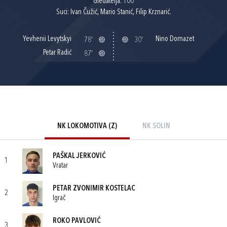
Gledatelja: 100
Suci: Ivan Čužić, Mario Stanić, Filip Krznarić.
Yevhenii Levytskyi
Nino Domazet
78'
30'
Petar Radić
87'
NK LOKOMOTIVA (Z)
NK SOLIN
PAŠKAL JERKOVIĆ
1
Vratar
PETAR ZVONIMIR KOSTELAC
2
Igrač
ROKO PAVLOVIĆ
3