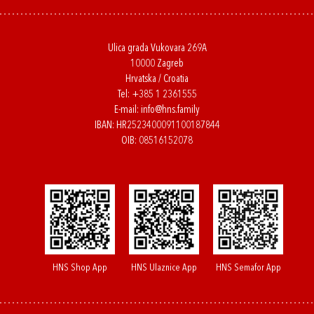
Ulica grada Vukovara 269A
10000 Zagreb
Hrvatska / Croatia
Tel:
+385 1 2361555
E-mail:
info@hns.family
IBAN: HR2523400091100187844
OIB: 08516152078
HNS Shop App
HNS Ulaznice App
HNS Semafor App