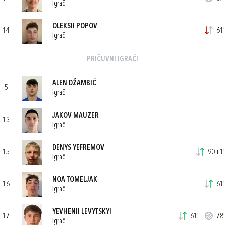
Igrač
OLEKSII POPOV
14
61'
Igrač
PRIČUVNI IGRAČI
ALEN DŽAMBIĆ
5
Igrač
JAKOV MAUZER
13
Igrač
DENYS YEFREMOV
15
90+1'
Igrač
NOA TOMELJAK
16
61'
Igrač
YEVHENII LEVYTSKYI
17
61'
78'
Igrač