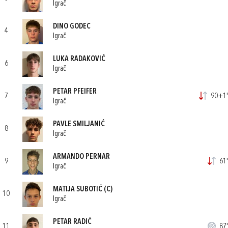
Igrač
DINO GODEC
4
Igrač
LUKA RADAKOVIĆ
6
Igrač
PETAR PFEIFER
7
90+1'
Igrač
PAVLE SMILJANIĆ
8
Igrač
ARMANDO PERNAR
9
61'
Igrač
MATIJA SUBOTIĆ
(C)
10
Igrač
PETAR RADIĆ
11
87'