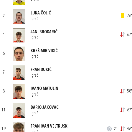
Vratar
LUKA ČOLIĆ
2
76'
Igrač
JANI BRODARIĆ
4
67'
Igrač
KREŠIMIR VIDIĆ
6
Igrač
FRAN DUKIĆ
7
Igrač
IVANO MATULIN
8
58'
Igrač
DARIO JAKOVAC
11
67'
Igrač
FRAN IVAN VELTRUSKI
19
2'
46'