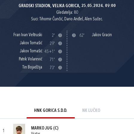
GRADSKI STADION, VELIKA GORICA, 25.05.2024. 09:00
Gledatelja: 80
Suci: Tihomir Čunčić, Dario Anđel, Alen Sučec.
Fran Ivan Veltruski
Jakov Gracin
2'
62'
Jakov Tomašić
29'
Jakov Tomašić
45+1'
Patrik Volarević
71'
Tin Bojadžija
73'
HNK GORICA S.D.D.
NK LUČKO
MARKO JUG
(C)
1