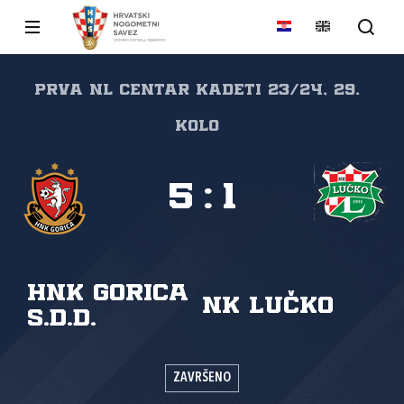
Prva NL Centar kadeti 23/24, 29.
kolo
5
:
1
HNK Gorica
NK Lučko
s.d.d.
ZAVRŠENO