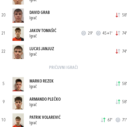
Igrač
DAVID GRAB
20
58'
Igrač
JAKOV TOMAŠIĆ
21
29'
45+1'
74'
Igrač
LUCAS JANJUZ
22
74'
Igrač
PRIČUVNI IGRAČI
MARKO REZEK
5
58'
Igrač
ARMANDO PLEČKO
9
58'
Igrač
PATRIK VOLAREVIĆ
10
67'
71'
Igrač