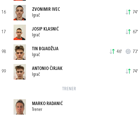
ZVONIMIR IVEC
16
74'
Igrač
JOSIP KLASNIĆ
17
67'
Igrač
TIN BOJADŽIJA
98
46'
73'
Igrač
ANTONIO ČIRJAK
99
74'
Igrač
TRENER
MARKO RADANIĆ
Trener