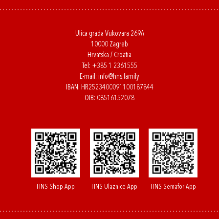
Ulica grada Vukovara 269A
10000 Zagreb
Hrvatska / Croatia
Tel:
+385 1 2361555
E-mail:
info@hns.family
IBAN: HR2523400091100187844
OIB: 08516152078
HNS Shop App
HNS Ulaznice App
HNS Semafor App