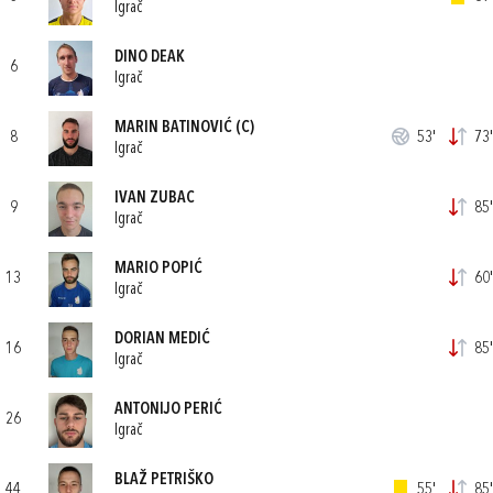
Igrač
DINO DEAK
6
Igrač
MARIN BATINOVIĆ
(C)
8
53'
73'
Igrač
IVAN ZUBAC
9
85'
Igrač
MARIO POPIĆ
13
60'
Igrač
DORIAN MEDIĆ
16
85'
Igrač
ANTONIJO PERIĆ
26
Igrač
BLAŽ PETRIŠKO
44
55'
85'