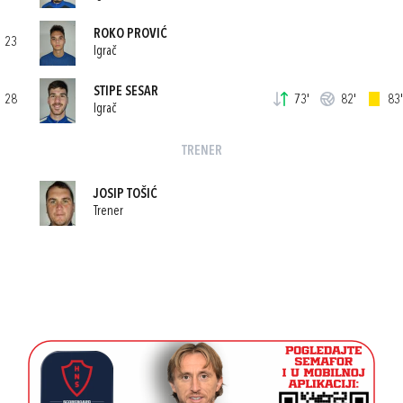
ROKO PROVIĆ
23
Igrač
STIPE SESAR
28
73'
82'
83'
Igrač
TRENER
JOSIP TOŠIĆ
Trener