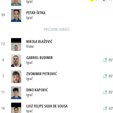
Igrač
PETAR ŠETKA
99
Igrač
PRIČUVNI IGRAČI
NIKOLA BLAŽEVIĆ
12
Vratar
GABRIEL BUDIMIR
4
85'
Igrač
ZVONIMIR PETROVIĆ
7
85'
Igrač
DINO KAPOVIĆ
11
85'
Igrač
LUIZ FELIPE SILVA DE SOUSA
14
60'
Igrač