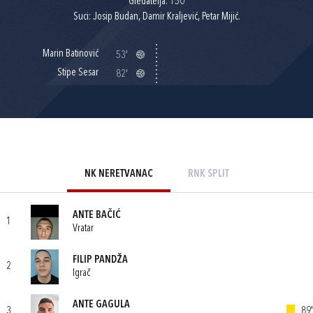
Gledatelja: 150
Suci: Josip Budan, Damir Kraljević, Petar Mijić.
Marin Batinović
53'
Stipe Sesar
82'
NK NERETVANAC
RNK SPLIT
ANTE BAČIĆ
1
Vratar
FILIP PANDŽA
2
Igrač
ANTE GAGULA
3
89'