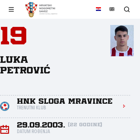
19
Luka
Petrović
HNK Sloga Mravince
TRENUTNI KLUB
29.09.2003.
(22 godine)
DATUM ROĐENJA