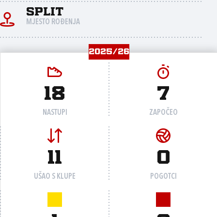
Split
MJESTO ROĐENJA
2025/26
18
7
NASTUPI
ZAPOČEO
11
0
UŠAO S KLUPE
POGOTCI