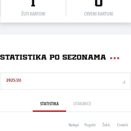
1
0
ŽUTI KARTONI
CRVENI KARTONI
Statistika po sezonama
2025/26
STATISTIKA
UTAKMICE
Nastupi
Pogotci
Žuti k.
Crveni k.