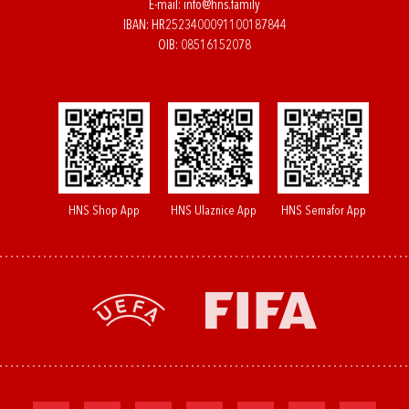
E-mail:
info@hns.family
IBAN: HR2523400091100187844
OIB: 08516152078
HNS Shop App
HNS Ulaznice App
HNS Semafor App