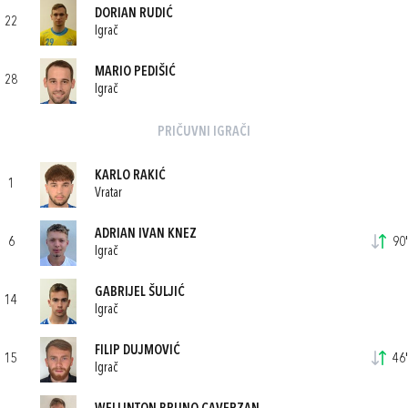
DORIAN RUDIĆ
22
Igrač
MARIO PEDIŠIĆ
28
Igrač
PRIČUVNI IGRAČI
KARLO RAKIĆ
1
Vratar
ADRIAN IVAN KNEZ
6
90'
Igrač
GABRIJEL ŠULJIĆ
14
Igrač
FILIP DUJMOVIĆ
15
46'
Igrač