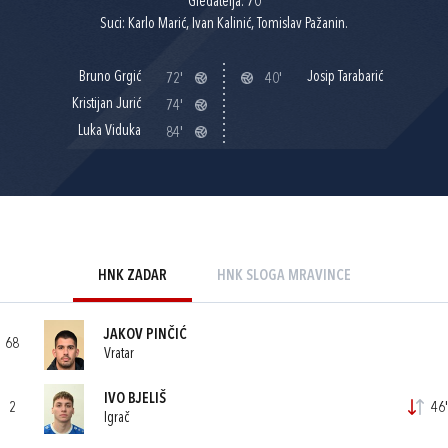
Gledatelja: 70
Suci: Karlo Marić, Ivan Kalinić, Tomislav Pažanin.
Bruno Grgić
Josip Tarabarić
72'
40'
Kristijan Jurić
74'
Luka Viduka
84'
HNK ZADAR
HNK SLOGA MRAVINCE
JAKOV PINČIĆ
68
Vratar
IVO BJELIŠ
2
46'
Igrač