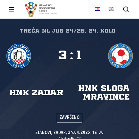
Treća NL Jug 24/25, 24. kolo
3
:
1
HNK Sloga
HNK Zadar
Mravince
ZAVRŠENO
STANOVI, ZADAR, 26.04.2025. 16:30