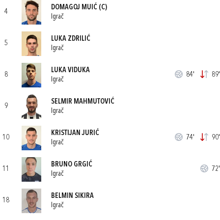
DOMAGOJ MUIĆ
(C)
4
Igrač
LUKA ZDRILIĆ
5
Igrač
LUKA VIDUKA
8
84'
89'
Igrač
SELMIR MAHMUTOVIĆ
9
Igrač
KRISTIJAN JURIĆ
10
74'
90'
Igrač
BRUNO GRGIĆ
11
72'
Igrač
BELMIN SIKIRA
18
Igrač