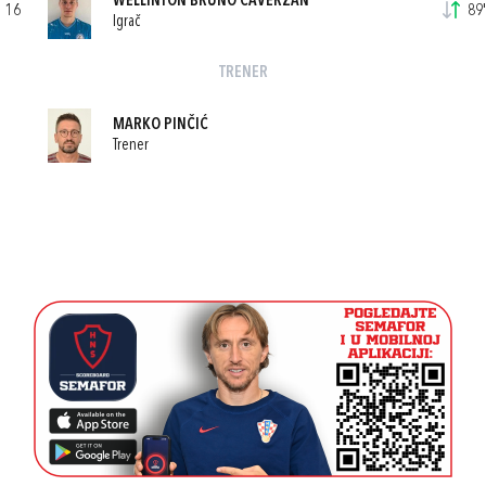
WELLINTON BRUNO CAVERZAN
16
89'
Igrač
TRENER
MARKO PINČIĆ
Trener