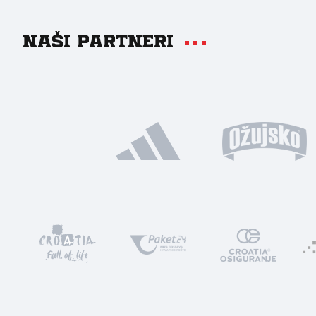
Naši partneri