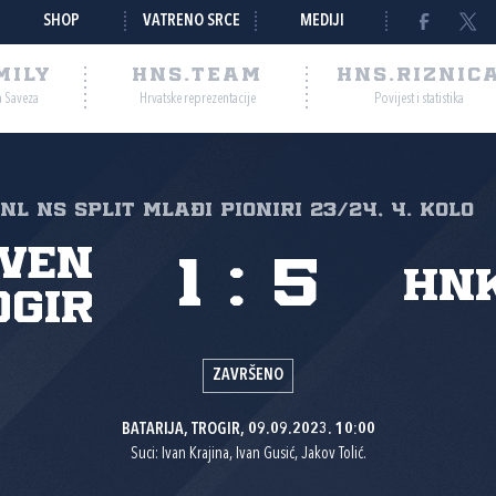
SHOP
VATRENO SRCE
MEDIJI
MILY
HNS.TEAM
HNS.RIZNIC
a Saveza
Hrvatske reprezentacije
Povijest i statistika
.NL NS Split Mlađi pioniri 23/24, 4. kolo
ven
1
:
5
HNK
ogir
ZAVRŠENO
BATARIJA, TROGIR, 09.09.2023. 10:00
Suci: Ivan Krajina, Ivan Gusić, Jakov Tolić.