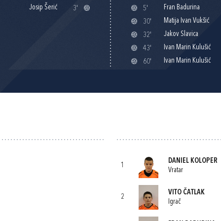
Josip Šerić
Fran Badurina
3'
5'
Matija Ivan Vukšić
30'
Jakov Slavica
32'
Ivan Marin Kulušić
43'
Ivan Marin Kulušić
60'
DANIEL KOLOPER
1
Vratar
VITO ČATLAK
2
Igrač