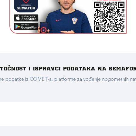
e točnost i ispravci podataka na Semafo
ualne podatke iz COMET-a, platforme za vođenje nogometnih n