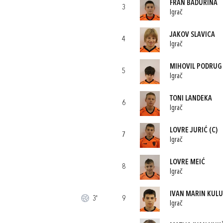
FRAN BADURINA
3
Igrač
JAKOV SLAVICA
4
Igrač
MIHOVIL PODRUG
5
Igrač
TONI LANDEKA
6
Igrač
LOVRE JURIĆ
(C)
7
Igrač
LOVRE MEIĆ
8
Igrač
IVAN MARIN KULU
3'
9
Igrač