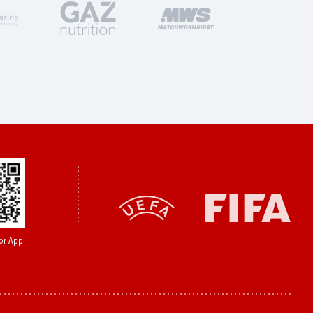
or App