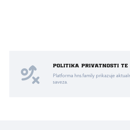
Politika privatnosti t
Platforma hns.family prikazuje akt
saveza.