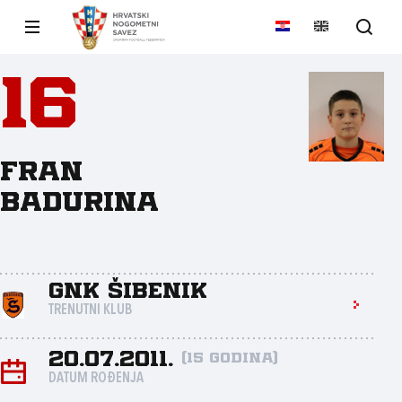
16
Fran
Badurina
GNK ŠIBENIK
TRENUTNI KLUB
20.07.2011.
(15 godina)
DATUM ROĐENJA