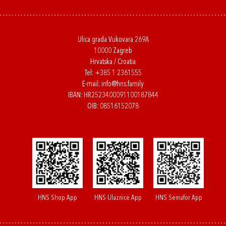
Ulica grada Vukovara 269A
10000 Zagreb
Hrvatska / Croatia
Tel:
+385 1 2361555
E-mail:
info@hns.family
IBAN: HR2523400091100187844
OIB: 08516152078
HNS Shop App
HNS Ulaznice App
HNS Semafor App