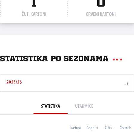
1
0
ŽUTI KARTONI
CRVENI KARTONI
Statistika po sezonama
2025/26
STATISTIKA
UTAKMICE
Nastupi
Pogotci
Žuti k.
Crveni k.