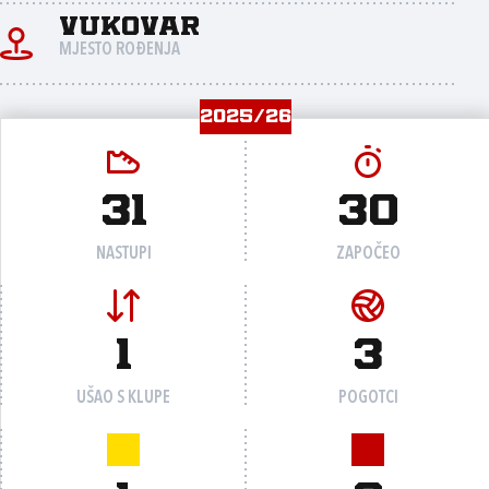
Vukovar
MJESTO ROĐENJA
2025/26
31
30
NASTUPI
ZAPOČEO
1
3
UŠAO S KLUPE
POGOTCI