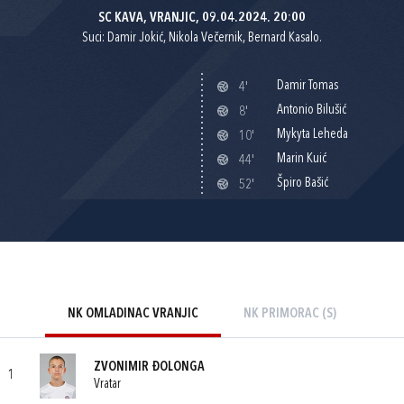
SC KAVA, VRANJIC, 09.04.2024. 20:00
Suci: Damir Jokić, Nikola Večernik, Bernard Kasalo.
Damir Tomas
4'
Antonio Bilušić
8'
Mykyta Leheda
10'
Marin Kuić
44'
Špiro Bašić
52'
NK OMLADINAC VRANJIC
NK PRIMORAC (S)
ZVONIMIR ĐOLONGA
1
Vratar