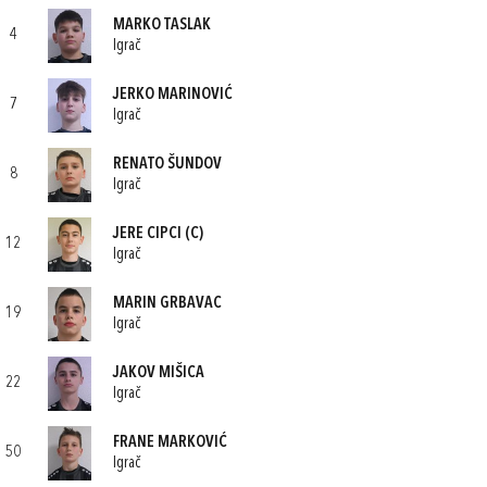
MARKO TASLAK
4
Igrač
JERKO MARINOVIĆ
7
Igrač
RENATO ŠUNDOV
8
Igrač
JERE CIPCI
(C)
12
Igrač
MARIN GRBAVAC
19
Igrač
JAKOV MIŠICA
22
Igrač
FRANE MARKOVIĆ
50
Igrač