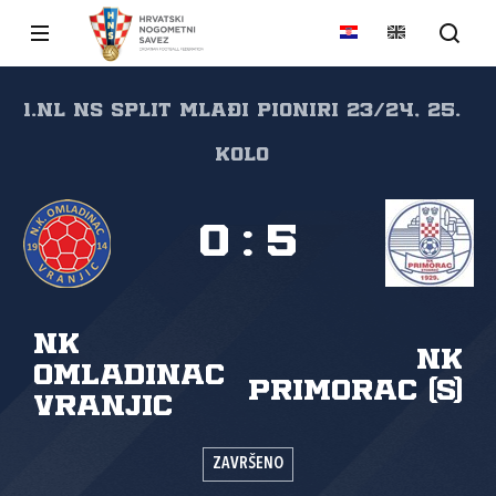
1.NL NS Split Mlađi pioniri 23/24, 25.
kolo
0
:
5
NK
NK
Omladinac
Primorac (S)
Vranjic
ZAVRŠENO