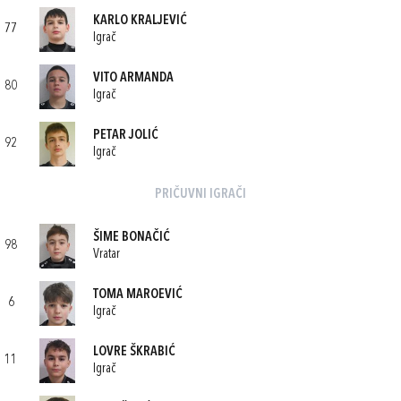
KARLO KRALJEVIĆ
77
Igrač
VITO ARMANDA
80
Igrač
PETAR JOLIĆ
92
Igrač
PRIČUVNI IGRAČI
ŠIME BONAČIĆ
98
Vratar
TOMA MAROEVIĆ
6
Igrač
LOVRE ŠKRABIĆ
11
Igrač