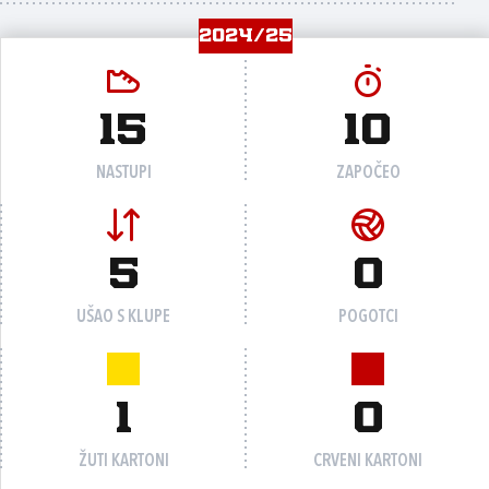
2024/25
15
10
NASTUPI
ZAPOČEO
5
0
UŠAO S KLUPE
POGOTCI
1
0
ŽUTI KARTONI
CRVENI KARTONI