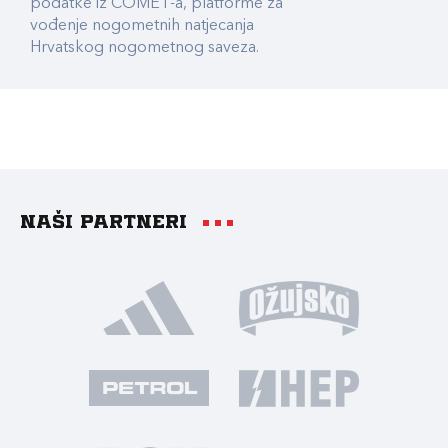
podatke iz COMET-a, platforme za
vođenje nogometnih natjecanja
Hrvatskog nogometnog saveza.
Naši partneri