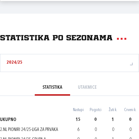
Statistika po sezonama
2024/25
STATISTIKA
UTAKMICE
Nastupi
Pogotci
Žuti k.
Crveni k.
UKUPNO
15
0
1
0
2.NL PIONIRI 24/25-LIGA ZA PRVAKA
6
0
0
0