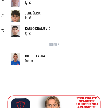
32
Igrač
JERE ŠERIĆ
71
Igrač
KARLO KRALJEVIĆ
77
Igrač
TRENER
DUJE JELASKA
Trener