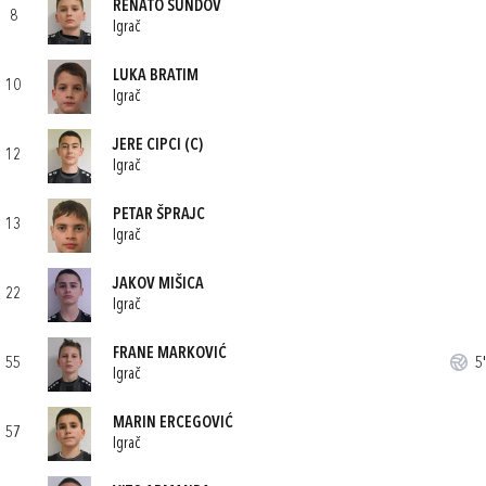
RENATO ŠUNDOV
8
Igrač
LUKA BRATIM
10
Igrač
JERE CIPCI
(C)
12
Igrač
PETAR ŠPRAJC
13
Igrač
JAKOV MIŠICA
22
Igrač
FRANE MARKOVIĆ
55
5'
Igrač
MARIN ERCEGOVIĆ
57
Igrač