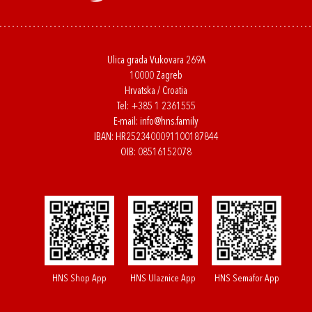
Ulica grada Vukovara 269A
10000 Zagreb
Hrvatska / Croatia
Tel:
+385 1 2361555
E-mail:
info@hns.family
IBAN: HR2523400091100187844
OIB: 08516152078
HNS Shop App
HNS Ulaznice App
HNS Semafor App