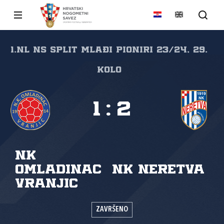
1.NL NS Split Mlađi pioniri 23/24, 29.
kolo
1
:
2
NK
Omladinac
NK Neretva
Vranjic
ZAVRŠENO