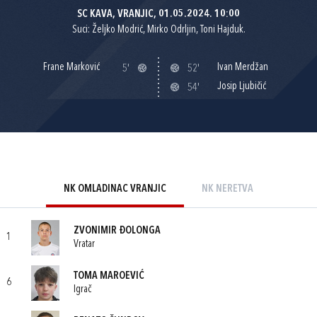
SC KAVA, VRANJIC, 01.05.2024. 10:00
Suci: Željko Modrić, Mirko Odrljin, Toni Hajduk.
Frane Marković
Ivan Merdžan
5'
52'
Josip Ljubičić
54'
NK OMLADINAC VRANJIC
NK NERETVA
ZVONIMIR ĐOLONGA
1
Vratar
TOMA MAROEVIĆ
6
Igrač