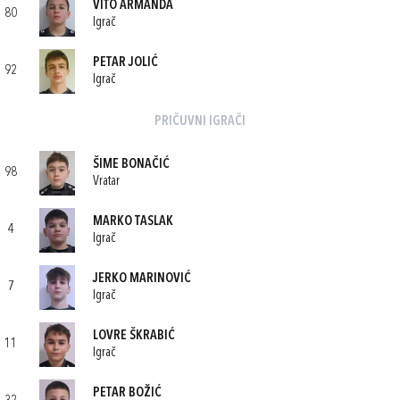
VITO ARMANDA
80
Igrač
PETAR JOLIĆ
92
Igrač
PRIČUVNI IGRAČI
ŠIME BONAČIĆ
98
Vratar
MARKO TASLAK
4
Igrač
JERKO MARINOVIĆ
7
Igrač
LOVRE ŠKRABIĆ
11
Igrač
PETAR BOŽIĆ