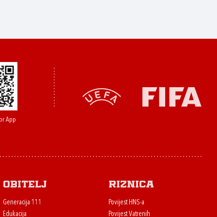
or App
Obitelj
Riznica
Generacija 111
Povijest HNS-a
Edukacija
Povijest Vatrenih