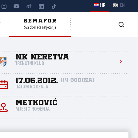
HR
EN
A
SEMAFOR
Sva domaća natjecanja
NK Neretva
TRENUTNI KLUB
17.05.2012.
(14 godina)
DATUM ROĐENJA
Metković
MJESTO ROĐENJA