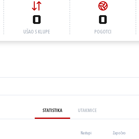
0
0
UŠAO S KLUPE
POGOTCI
STATISTIKA
UTAKMICE
Nastupi
Započeo