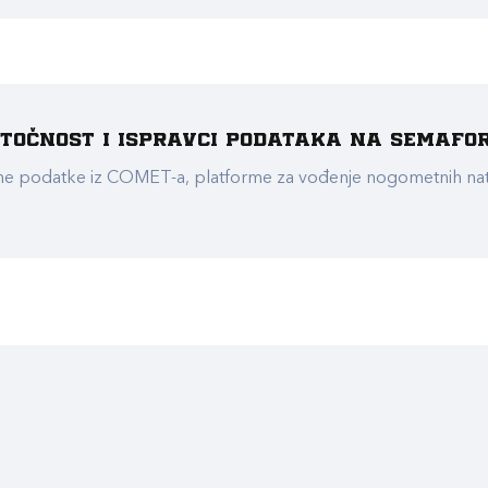
e točnost i ispravci podataka na Semafo
ualne podatke iz COMET-a, platforme za vođenje nogometnih n