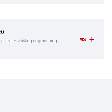
ru
VIŠE
atjecanja Hrvatskog nogometnog