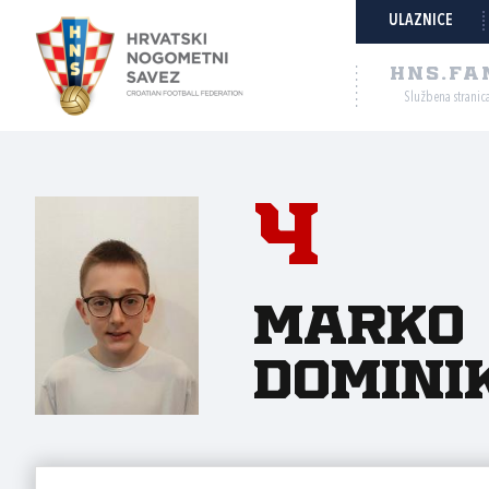
ULAZNICE
HNS.FA
Službena stranic
4
Marko
Domini