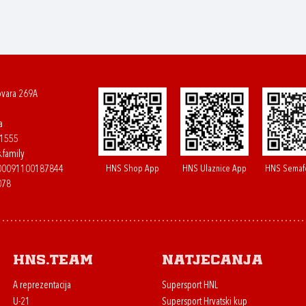
ovara 269A
a
61555
.family
HNS Shop App
HNS Ulaznice App
HNS Semaf
400091100187844
078
HNS.team
Natjecanja
A reprezentacija
Supersport HNL
U-21
Supersport Hrvatski kup