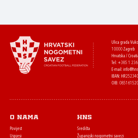
Ulica grada Vuk
10000 Zagreb
Hrvatska / Croati
Tel:
+385 1 23
E-mail:
info@hns
IBAN: HR2523
OIB: 08516152
O nama
HNS
Povijest
Središta
Uspjesi
Županijski nogometni savezi