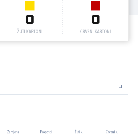
0
0
ŽUTI KARTONI
CRVENI KARTONI
Zamjena
Pogotci
Žuti k.
Crveni k.