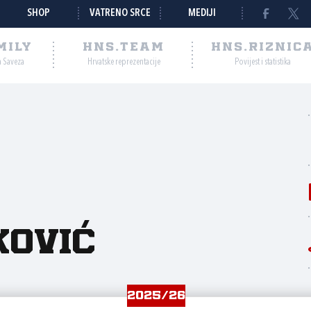
SHOP
VATRENO SRCE
MEDIJI
MILY
HNS.TEAM
HNS.RIZNIC
a Saveza
Hrvatske reprezentacije
Povijest i statistika
ković
2025/26