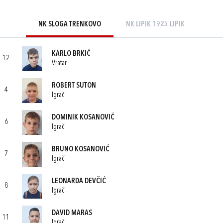
NK SLOGA TRENKOVO
NK LIPIK 1925 LIPIK
KARLO BRKIĆ
12
Vratar
ROBERT SUTON
4
Igrač
DOMINIK KOSANOVIĆ
6
Igrač
BRUNO KOSANOVIĆ
7
Igrač
LEONARDA DEVČIĆ
8
Igrač
DAVID MARAS
11
Igrač