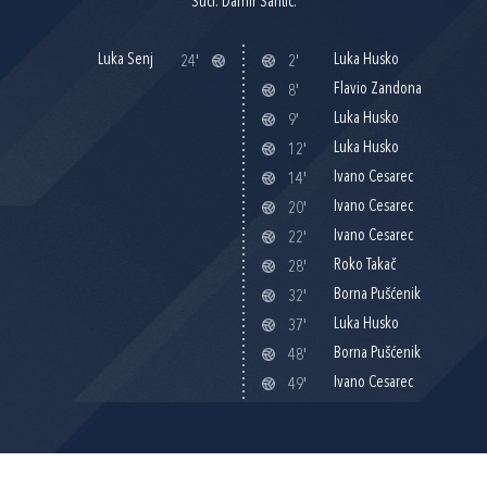
Suci: Damir Šantić.
Luka Senj
Luka Husko
24'
2'
Flavio Zandona
8'
Luka Husko
9'
Luka Husko
12'
Ivano Cesarec
14'
Ivano Cesarec
20'
Ivano Cesarec
22'
Roko Takač
28'
Borna Pušćenik
32'
Luka Husko
37'
Borna Pušćenik
48'
Ivano Cesarec
49'