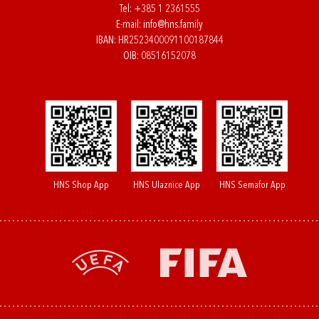
Tel:
+385 1 2361555
E-mail:
info@hns.family
IBAN: HR2523400091100187844
OIB: 08516152078
HNS Shop App
HNS Ulaznice App
HNS Semafor App