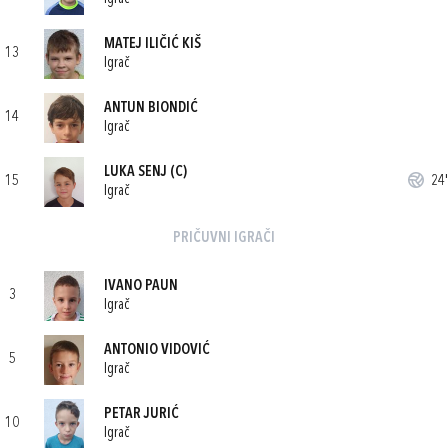
MATEJ ILIČIĆ KIŠ
13
Igrač
ANTUN BIONDIĆ
14
Igrač
LUKA SENJ
(C)
15
24'
Igrač
PRIČUVNI IGRAČI
IVANO PAUN
3
Igrač
ANTONIO VIDOVIĆ
5
Igrač
PETAR JURIĆ
10
Igrač