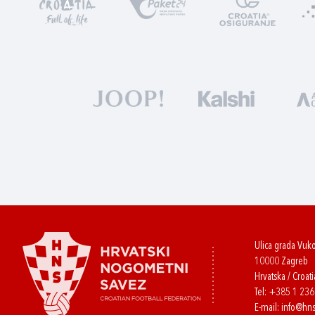
Ulica grada Vuk
10000 Zagreb
Hrvatska / Croati
Tel:
+385 1 23
E-mail:
info@hns