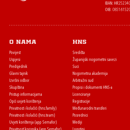
IBAN: HR2523
OIB: 08516152
O nama
HNS
Povijest
Središta
Uspjesi
Županijski nogometni savezi
Predsjednik
Suci
Glavni tajnik
Nogometna akademija
Izvršni odbor
Arbitražni sud
Skupština
Propisi i dokumenti HNS-a
Pristup informacijama
Licenciranje
Opći uvjeti korištenja
Registracije
Privatnost i kolačići (hns.family)
Međunarodni transferi
Privatnost i kolačići (hns.team)
Posrednici
Uvjeti korištenja (app Semafor)
Mediji
Privatnost korisnika (app Semafor)
Logotipi