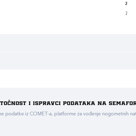
2
2
e točnost i ispravci podataka na Semafo
ualne podatke iz COMET-a, platforme za vođenje nogometnih n