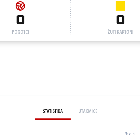
0
0
POGOTCI
ŽUTI KARTONI
STATISTIKA
UTAKMICE
Nastupi