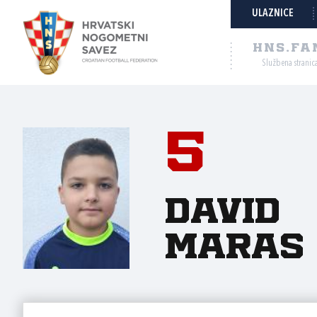
ULAZNICE
HNS.FA
Službena stranic
5
David
Maras