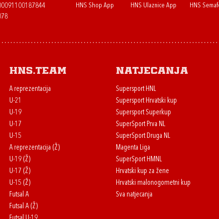
HNS Shop App
HNS Ulaznice App
HNS Semaf
400091100187844
078
HNS.team
Natjecanja
A reprezentacija
Supersport HNL
U-21
Supersport Hrvatski kup
U-19
Supersport Superkup
U-17
SuperSport Prva NL
U-15
SuperSport Druga NL
A reprezentacija (Ž)
Magenta Liga
U-19 (Ž)
SuperSport HMNL
U-17 (Ž)
Hrvatski kup za žene
U-15 (Ž)
Hrvatski malonogometni kup
Futsal A
Sva natjecanja
Futsal A (Ž)
Futsal U-19