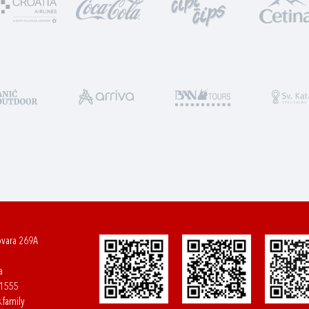
ovara 269A
a
61555
.family