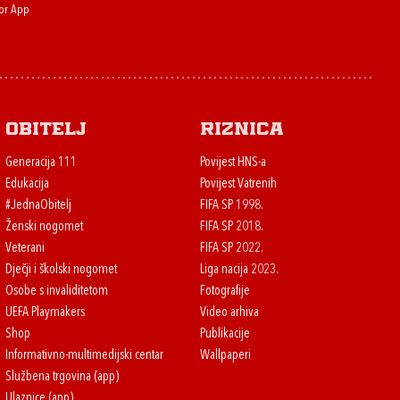
or App
Obitelj
Riznica
Generacija 111
Povijest HNS-a
Edukacija
Povijest Vatrenih
#JednaObitelj
FIFA SP 1998.
Ženski nogomet
FIFA SP 2018.
Veterani
FIFA SP 2022.
Dječji i školski nogomet
Liga nacija 2023.
Osobe s invaliditetom
Fotografije
UEFA Playmakers
Video arhiva
Shop
Publikacije
Informativno-multimedijski centar
Wallpaperi
Službena trgovina (app)
Ulaznice (app)