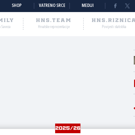
SHOP
VATRENO SRCE
MEDIJI
MILY
HNS.TEAM
HNS.RIZNIC
a Saveza
Hrvatske reprezentacije
Povijest i statistika
2025/26