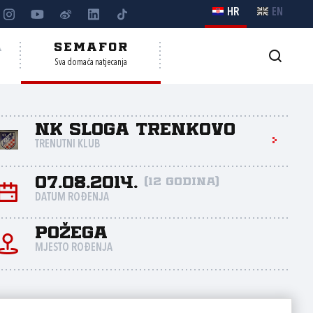
HR
EN
A
SEMAFOR
Sva domaća natjecanja
NK Sloga Trenkovo
TRENUTNI KLUB
07.08.2014.
(12 godina)
DATUM ROĐENJA
Požega
MJESTO ROĐENJA