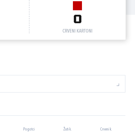
0
CRVENI KARTONI
Pogotci
Žuti k.
Crveni k.