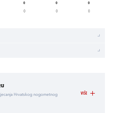
0
0
0
0
0
0
ru
VIŠE
atjecanja Hrvatskog nogometnog