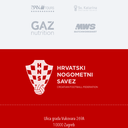
Ulica grada Vukovara 269A
10000 Zagreb