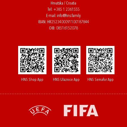
Hrvatska / Croatia
Tel:
+385 1 2361555
E-mail:
info@hns.family
IBAN: HR2523400091100187844
OIB: 08516152078
HNS Shop App
HNS Ulaznice App
HNS Semafor App