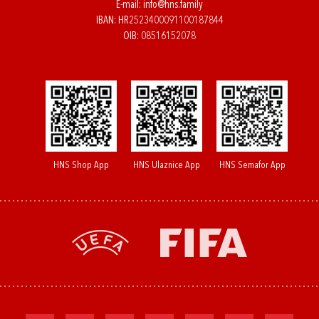
E-mail:
info@hns.family
IBAN: HR2523400091100187844
OIB: 08516152078
HNS Shop App
HNS Ulaznice App
HNS Semafor App