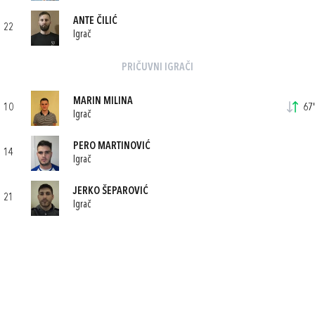
ANTE ČILIĆ
22
Igrač
PRIČUVNI IGRAČI
MARIN MILINA
10
67'
Igrač
PERO MARTINOVIĆ
14
Igrač
JERKO ŠEPAROVIĆ
21
Igrač