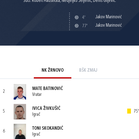
Suci: Robert Hausvička, Nedjeljko Jeljenić, Denis Giljević.
Jakov Marinović
4'
Jakov Marinović
77'
NK ŽRNOVO
BŠK ZMAJ
MATE BATINOVIĆ
2
Vratar
IVICA ŽIVKUŠIĆ
5
75'
Igrač
TONI SKOKANDIĆ
6
Igrač