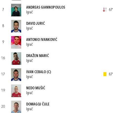
ANDREAS GIANNOPOULOS
7
67'
Igrač
DAVID JURIĆ
8
Igrač
ANTONIO IVANKOVIĆ
9
Igrač
DRAŽEN MARIĆ
16
Igrač
IVAN CEBALO
(C)
17
87'
Igrač
NEDO MUŠIĆ
19
Igrač
DOMAGOJ ČULE
20
Igrač