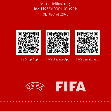
E-mail:
info@hns.family
IBAN: HR2523400091100187844
OIB: 08516152078
HNS Shop App
HNS Ulaznice App
HNS Semafor App