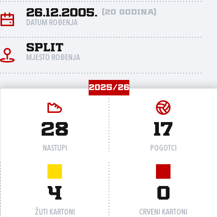
26.12.2005.
(20 godina)
DATUM ROĐENJA
Split
MJESTO ROĐENJA
2025/26
28
17
NASTUPI
POGOTCI
4
0
ŽUTI KARTONI
CRVENI KARTONI