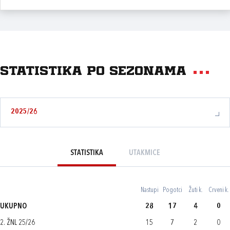
Statistika po sezonama
2025/26
STATISTIKA
UTAKMICE
Nastupi
Pogotci
Žuti k.
Crveni k.
UKUPNO
28
17
4
0
2. ŽNL 25/26
15
7
2
0