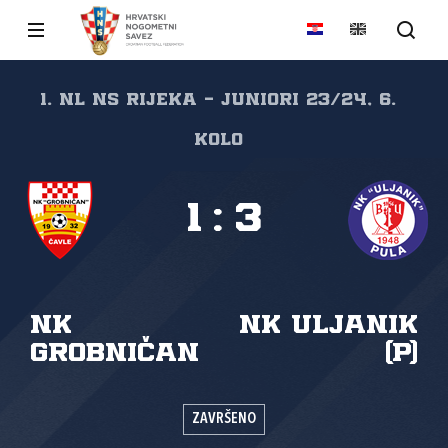
1. NL NS Rijeka - juniori 23/24, 6.
kolo
1
:
3
NK
NK Uljanik
Grobničan
(P)
ZAVRŠENO