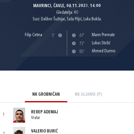
MAVRINCI, ČAVLE, 08.11.2023. 14:00
Gledatelja: 40
Suci: Dalibor Šušnjar, Saša Piljić, Luka Bukša.
Filip Cetina
Marin Premate
5'
67'
Lukas Stošić
72'
Ahmed Durmo
85'
NK GROBNIČAN
NK ULJANIK (P)
REĐEP ADEMAJ
1
Vratar
VALERIO BURIĆ