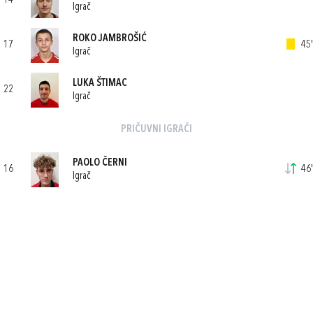
14
Igrač
ROKO JAMBROŠIĆ
17
45'
Igrač
LUKA ŠTIMAC
22
Igrač
PRIČUVNI IGRAČI
PAOLO ČERNI
16
46'
Igrač