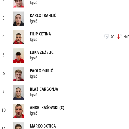
2
Igrač
KARLO TRAHLIĆ
3
Igrač
FILIP CETINA
4
5'
46'
Igrač
LUKA ŽEŽELIĆ
5
Igrač
PAOLO ĐURIĆ
6
Igrač
BLAŽ ČARGONJA
7
Igrač
ANDRI KAŠOVSKI
(C)
10
Igrač
MARKO BOTICA