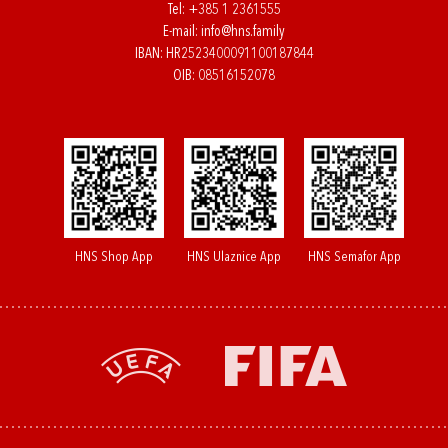
Tel:
+385 1 2361555
E-mail:
info@hns.family
IBAN: HR2523400091100187844
OIB: 08516152078
HNS Shop App
HNS Ulaznice App
HNS Semafor App