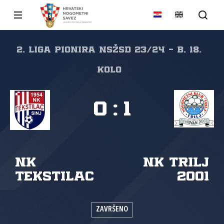
2. liga pionira NSŽSD 23/24 - B, 18.
kolo
0
:
1
NK
NK Trilj
Tekstilac
2001
ZAVRŠENO