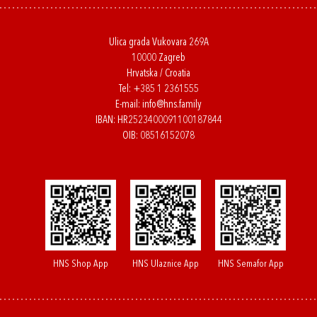
Ulica grada Vukovara 269A
10000 Zagreb
Hrvatska / Croatia
Tel:
+385 1 2361555
E-mail:
info@hns.family
IBAN: HR2523400091100187844
OIB: 08516152078
HNS Shop App
HNS Ulaznice App
HNS Semafor App