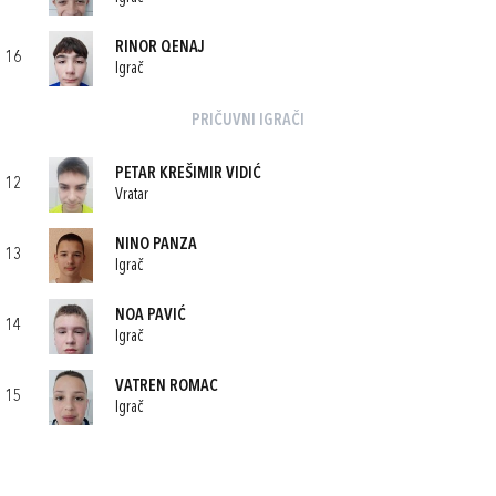
RINOR QENAJ
16
Igrač
PRIČUVNI IGRAČI
PETAR KREŠIMIR VIDIĆ
12
Vratar
NINO PANZA
13
Igrač
NOA PAVIĆ
14
Igrač
VATREN ROMAC
15
Igrač