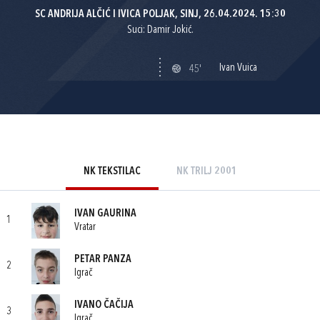
SC ANDRIJA ALČIĆ I IVICA POLJAK, SINJ, 26.04.2024. 15:30
Suci: Damir Jokić.
Ivan Vuica
45'
NK TEKSTILAC
NK TRILJ 2001
IVAN GAURINA
1
Vratar
PETAR PANZA
2
Igrač
IVANO ČAČIJA
3
Igrač