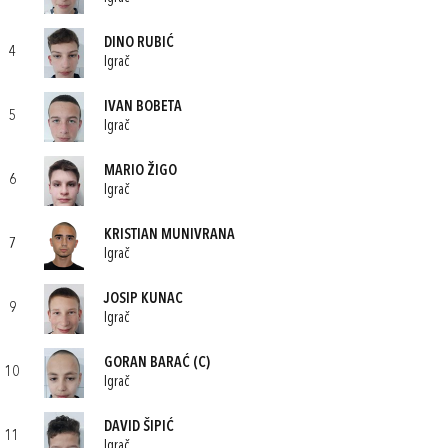
DINO RUBIĆ
4
Igrač
IVAN BOBETA
5
Igrač
MARIO ŽIGO
6
Igrač
KRISTIAN MUNIVRANA
7
Igrač
JOSIP KUNAC
9
Igrač
GORAN BARAĆ
(C)
10
Igrač
DAVID ŠIPIĆ
11
Igrač