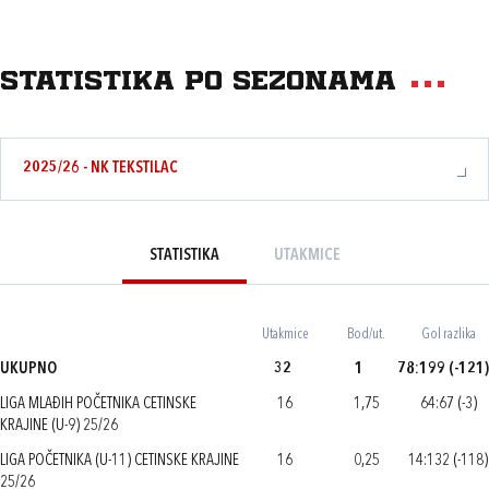
Statistika po sezonama
2025/26 - NK TEKSTILAC
STATISTIKA
UTAKMICE
Utakmice
Bod/ut.
Gol razlika
UKUPNO
32
1
78:199 (-121)
LIGA MLAĐIH POČETNIKA CETINSKE
16
1,75
64:67 (-3)
KRAJINE (U-9) 25/26
LIGA POČETNIKA (U-11) CETINSKE KRAJINE
16
0,25
14:132 (-118)
25/26