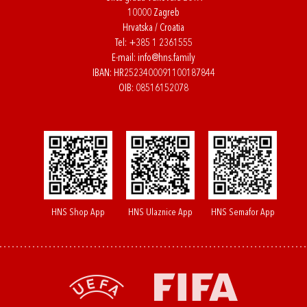
10000 Zagreb
Hrvatska / Croatia
Tel:
+385 1 2361555
E-mail:
info@hns.family
IBAN: HR2523400091100187844
OIB: 08516152078
HNS Shop App
HNS Ulaznice App
HNS Semafor App