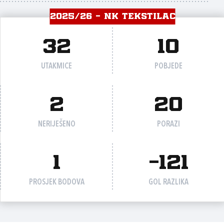
2025/26 - NK TEKSTILAC
32
10
UTAKMICE
POBJEDE
2
20
NERIJEŠENO
PORAZI
1
-121
PROSJEK BODOVA
GOL RAZLIKA