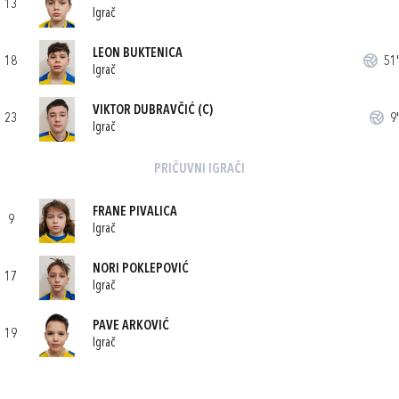
13
Igrač
LEON BUKTENICA
18
51'
Igrač
VIKTOR DUBRAVČIĆ
(C)
23
9'
Igrač
PRIČUVNI IGRAČI
FRANE PIVALICA
9
Igrač
NORI POKLEPOVIĆ
17
Igrač
PAVE ARKOVIĆ
19
Igrač