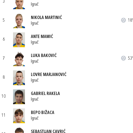
3
Igrač
NIKOLA MARTINIĆ
5
18'
Igrač
ANTE MAMIĆ
6
Igrač
LUKA BAKOVIĆ
7
53'
Igrač
LOVRE MARJANOVIĆ
8
Igrač
GABRIEL RAKELA
10
Igrač
BEPO BIŽACA
11
Igrač
SEBASTIJAN CAVRIĆ