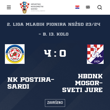
2. liga mlađih pionira NSŽSD 23/24
- B, 13. kolo
4
:
0
HBDNK
NK Postira-
Mosor-
Sardi
Sveti Jure
ZAVRŠENO