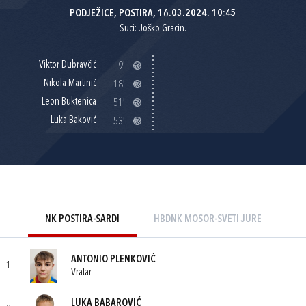
PODJEŽICE, POSTIRA, 16.03.2024. 10:45
Suci: Joško Gracin.
Viktor Dubravčić
9'
Nikola Martinić
18'
Leon Buktenica
51'
Luka Baković
53'
NK POSTIRA-SARDI
HBDNK MOSOR-SVETI JURE
ANTONIO PLENKOVIĆ
1
Vratar
LUKA BABAROVIĆ