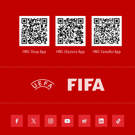
HNS Shop App
HNS Ulaznice App
HNS Semafor App