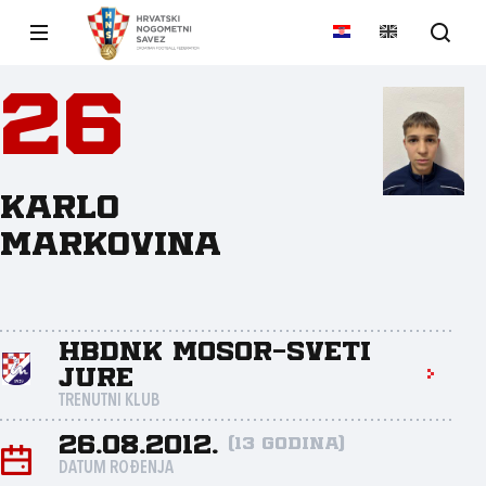
26
Karlo
Markovina
HBDNK Mosor-Sveti
Jure
TRENUTNI KLUB
26.08.2012.
(13 godina)
DATUM ROĐENJA