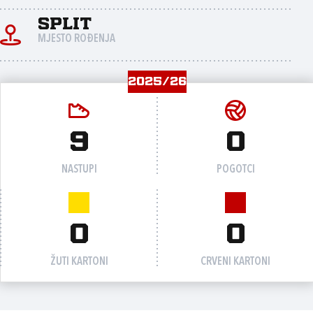
Split
MJESTO ROĐENJA
2025/26
9
0
NASTUPI
POGOTCI
0
0
ŽUTI KARTONI
CRVENI KARTONI