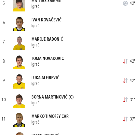
MATTIAS ZAMMIT
5
42'
Igrač
IVAN KOVAČEVIĆ
6
Igrač
MAROJE RADONIĆ
7
Igrač
TOMA NOVAKOVIĆ
8
42'
Igrač
LUKA ALFIREVIĆ
9
42'
Igrač
BORNA MARTINOVIĆ
(C)
10
31'
Igrač
MARKO TIMOFEY CAR
11
37'
Igrač