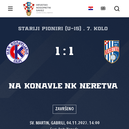
Stariji Pioniri (U-15) , 7. kolo
1
:
1
NA Konavle
NK Neretva
ZAVRŠENO
SV. MARTIN, GABRILI, 04.11.2023. 14:00