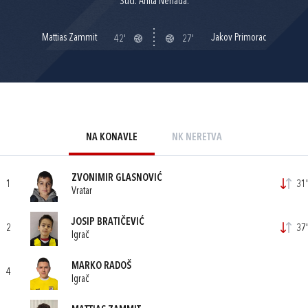
Suci: Anita Nenada.
Mattias Zammit
Jakov Primorac
42'
27'
NA KONAVLE
NK NERETVA
ZVONIMIR GLASNOVIĆ
1
31'
Vratar
JOSIP BRATIČEVIĆ
2
37'
Igrač
MARKO RADOŠ
4
Igrač