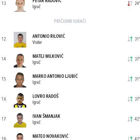
PETAR RADOVIĆ
13
24'
Igrač
PRIČUVNI IGRAČI
ANTONIO RILOVIĆ
12
31'
Vratar
MATEJ MILKOVIĆ
14
37'
Igrač
MARKO ANTONIO LJUBIĆ
15
31'
Igrač
LOVRO RADOŠ
16
37'
Igrač
IVAN ŠMANJAK
17
42'
Igrač
MATEO NOVAKOVIĆ
18
42'