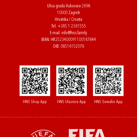
Ulica grada Vukovara 269A
10000 Zagreb
Hrvatska / Croatia
Tel:
+385 1 2361555
E-mail:
info@hns.family
IBAN: HR2523400091100187844
OIB: 08516152078
HNS Shop App
HNS Ulaznice App
HNS Semafor App