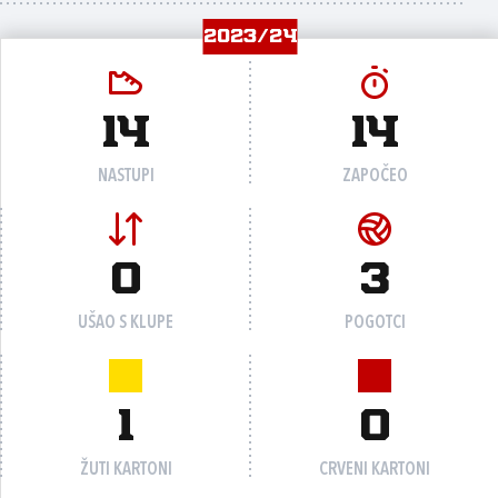
2023/24
14
14
NASTUPI
ZAPOČEO
0
3
UŠAO S KLUPE
POGOTCI
1
0
ŽUTI KARTONI
CRVENI KARTONI