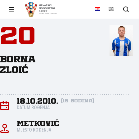
20
Borna
Zloić
18.10.2010.
(15 godina)
DATUM ROĐENJA
Metković
MJESTO ROĐENJA