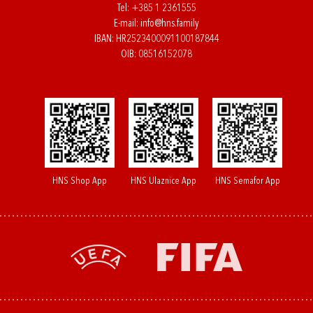
Tel:
+385 1 2361555
E-mail:
info@hns.family
IBAN: HR2523400091100187844
OIB: 08516152078
HNS Shop App
HNS Ulaznice App
HNS Semafor App