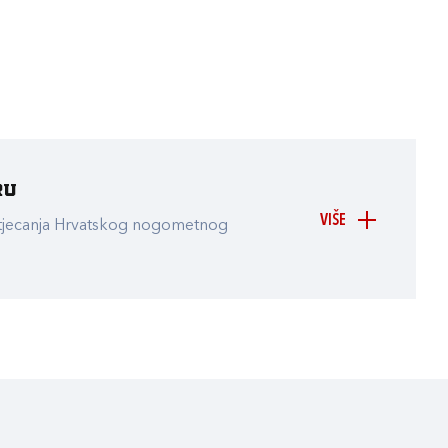
ru
VIŠE
atjecanja Hrvatskog nogometnog