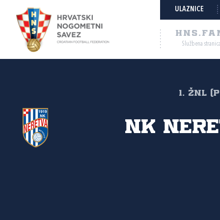
ULAZNICE
HNS.FA
Službena stranic
1. ŽNL 
NK Ner