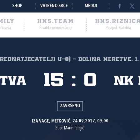
SHOP
VATRENO SRCE
MEDIJI
MILY
HNS.TEAM
HNS.RIZNIC
a Saveza
Hrvatske reprezentacije
Povijest i statistika
(prednatjecatelji U-8) - Dolina Neretve, 1.
15
:
0
etva
NK 
ZAVRŠENO
IZA VAGE, METKOVIĆ, 24.09.2017. 09:00
Suci: Marin Talajić.