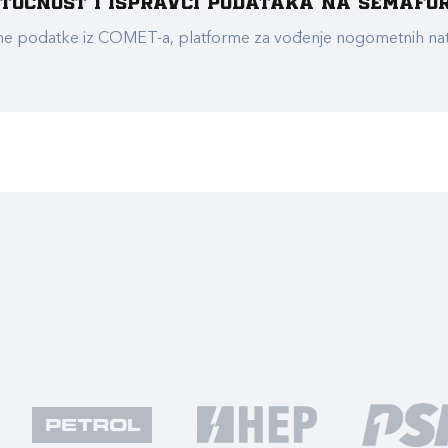
e točnost i ispravci podataka na Semafo
ualne podatke iz COMET-a, platforme za vođenje nogometnih n