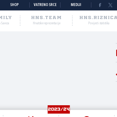
SHOP
VATRENO SRCE
MEDIJI
MILY
HNS.TEAM
HNS.RIZNIC
a Saveza
Hrvatske reprezentacije
Povijest i statistika
2023/24