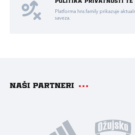
Politika privatnosti t
Platforma hns.family prikazuje akt
saveza.
Naši partneri