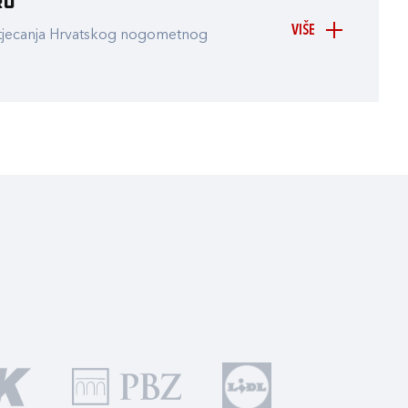
ru
VIŠE
atjecanja Hrvatskog nogometnog