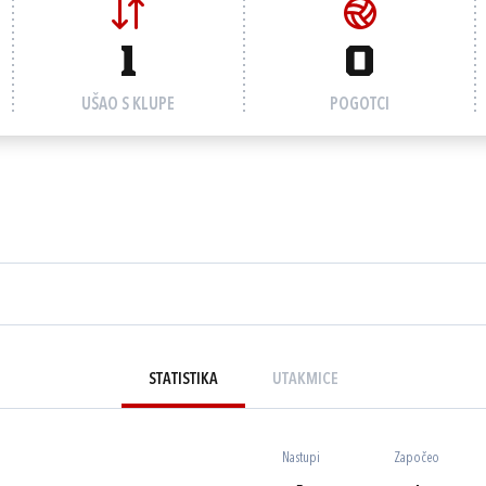
1
0
UŠAO S KLUPE
POGOTCI
STATISTIKA
UTAKMICE
Nastupi
Započeo