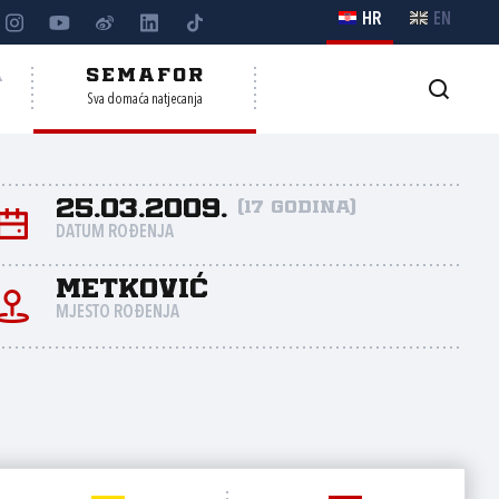
HR
EN
A
SEMAFOR
Sva domaća natjecanja
25.03.2009.
(17 godina)
DATUM ROĐENJA
Metković
MJESTO ROĐENJA