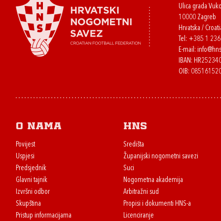
Ulica grada Vuk
10000 Zagreb
Hrvatska / Croati
Tel:
+385 1 23
E-mail:
info@hns
IBAN: HR2523
OIB: 08516152
O nama
HNS
Povijest
Središta
Uspjesi
Županijski nogometni savezi
Predsjednik
Suci
Glavni tajnik
Nogometna akademija
Izvršni odbor
Arbitražni sud
Skupština
Propisi i dokumenti HNS-a
Pristup informacijama
Licenciranje