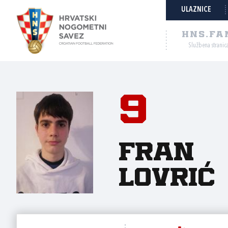
ULAZNICE
HNS.FA
Službena stranic
9
Fran
Lovrić