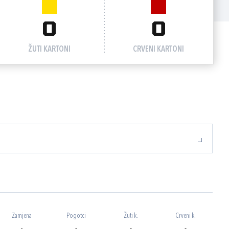
0
0
ŽUTI KARTONI
CRVENI KARTONI
Zamjena
Pogotci
Žuti k.
Crveni k.