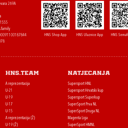
ovara 269A
a
61555
.family
HNS Shop App
HNS Ulaznice App
HNS Semaf
400091100187844
078
HNS.team
Natjecanja
A reprezentacija
Supersport HNL
U-21
Supersport Hrvatski kup
U-19
Supersport Superkup
U-17
SuperSport Prva NL
U-15
SuperSport Druga NL
A reprezentacija (Ž)
Magenta Liga
U-19 (Ž)
SuperSport HMNL