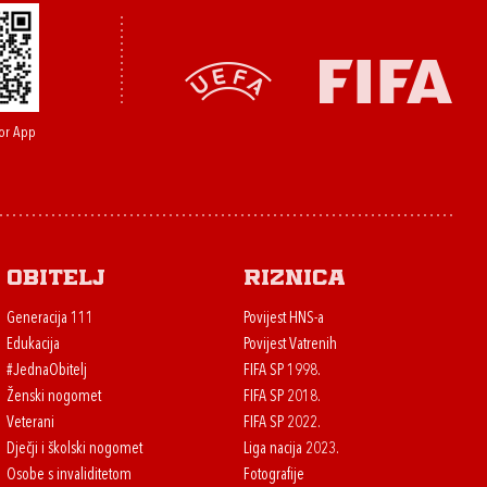
or App
Obitelj
Riznica
Generacija 111
Povijest HNS-a
Edukacija
Povijest Vatrenih
#JednaObitelj
FIFA SP 1998.
Ženski nogomet
FIFA SP 2018.
Veterani
FIFA SP 2022.
Dječji i školski nogomet
Liga nacija 2023.
Osobe s invaliditetom
Fotografije