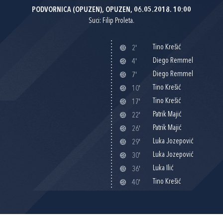
PODVORNICA (OPUZEN), OPUZEN, 06.05.2018. 10:00
Suci: Filip Proleta.
Tino Krešić
2'
Diego Remmel
4'
Diego Remmel
7'
Tino Krešić
10'
Tino Krešić
17'
Patrik Majić
22'
Patrik Majić
26'
Luka Jozepović
29'
Luka Jozepović
30'
Luka Ilić
36'
Tino Krešić
40'