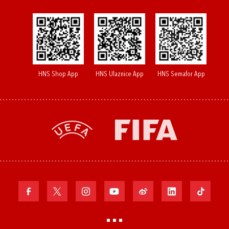
HNS Shop App
HNS Ulaznice App
HNS Semafor App