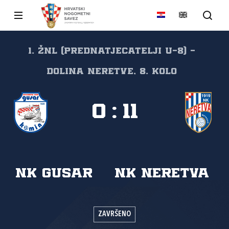
1. ŽNL (prednatjecatelji U-8) -
Dolina Neretve, 8. kolo
0
:
11
NK Gusar
NK Neretva
ZAVRŠENO