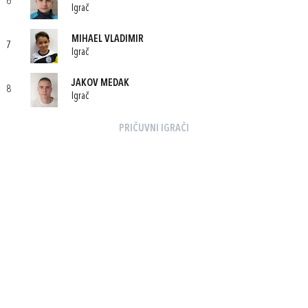
6
Igrač
MIHAEL VLADIMIR
7
Igrač
JAKOV MEDAK
8
Igrač
PRIČUVNI IGRAČI