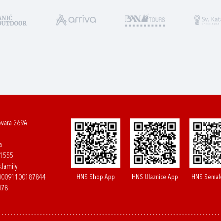
ovara 269A
a
61555
.family
HNS Shop App
HNS Ulaznice App
HNS Semaf
400091100187844
078