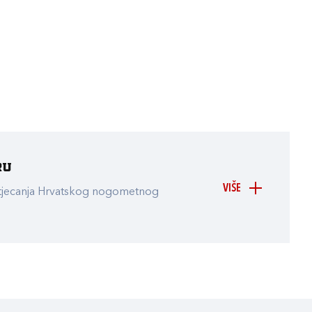
ru
VIŠE
atjecanja Hrvatskog nogometnog