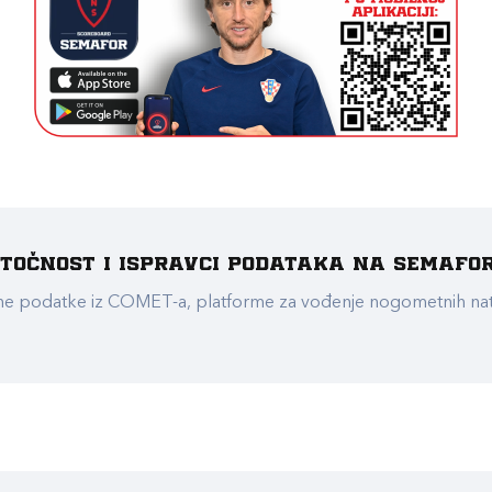
e točnost i ispravci podataka na Semafo
ualne podatke iz COMET-a, platforme za vođenje nogometnih n