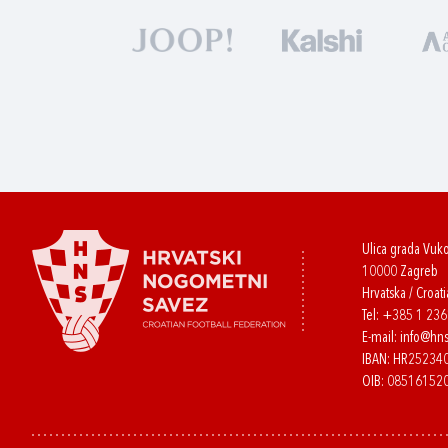
Ulica grada Vuk
10000 Zagreb
Hrvatska / Croati
Tel:
+385 1 23
E-mail:
info@hns
IBAN: HR2523
OIB: 08516152