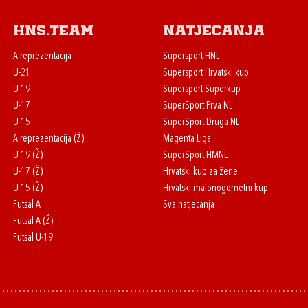
HNS.team
Natjecanja
A reprezentacija
Supersport HNL
U-21
Supersport Hrvatski kup
U-19
Supersport Superkup
U-17
SuperSport Prva NL
U-15
SuperSport Druga NL
A reprezentacija (Ž)
Magenta Liga
U-19 (Ž)
SuperSport HMNL
U-17 (Ž)
Hrvatski kup za žene
U-15 (Ž)
Hrvatski malonogometni kup
Futsal A
Sva natjecanja
Futsal A (Ž)
Futsal U-19