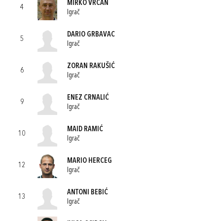
MIRKO VRCAN
4
Igrač
DARIO GRBAVAC
5
Igrač
ZORAN RAKUŠIĆ
6
Igrač
ENEZ CRNALIĆ
9
Igrač
MAID RAMIĆ
10
Igrač
MARIO HERCEG
12
Igrač
ANTONI BEBIĆ
13
Igrač