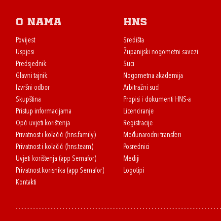
O nama
HNS
Povijest
Središta
Uspjesi
Županijski nogometni savezi
Predsjednik
Suci
Glavni tajnik
Nogometna akademija
Izvršni odbor
Arbitražni sud
Skupština
Propisi i dokumenti HNS-a
Pristup informacijama
Licenciranje
Opći uvjeti korištenja
Registracije
Privatnost i kolačići (hns.family)
Međunarodni transferi
Privatnost i kolačići (hns.team)
Posrednici
Uvjeti korištenja (app Semafor)
Mediji
Privatnost korisnika (app Semafor)
Logotipi
Kontakti