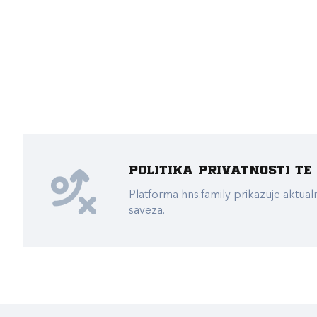
Politika privatnosti t
Platforma hns.family prikazuje akt
saveza.