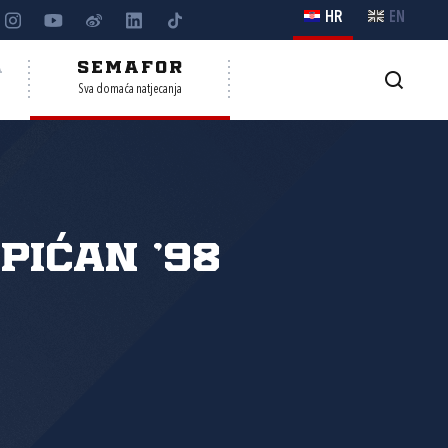
HR
EN
A
SEMAFOR
Sva domaća natjecanja
pićan '98