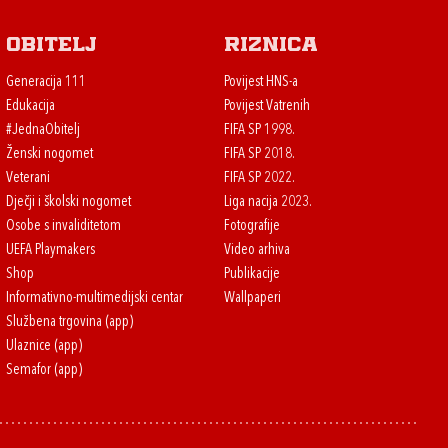
Obitelj
Riznica
Generacija 111
Povijest HNS-a
Edukacija
Povijest Vatrenih
#JednaObitelj
FIFA SP 1998.
Ženski nogomet
FIFA SP 2018.
Veterani
FIFA SP 2022.
Dječji i školski nogomet
Liga nacija 2023.
Osobe s invaliditetom
Fotografije
UEFA Playmakers
Video arhiva
Shop
Publikacije
Informativno-multimedijski centar
Wallpaperi
Službena trgovina (app)
Ulaznice (app)
Semafor (app)