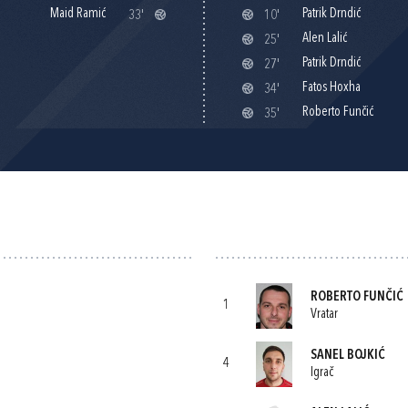
Maid Ramić
Patrik Drndić
33'
10'
Alen Lalić
25'
Patrik Drndić
27'
Fatos Hoxha
34'
Roberto Funčić
35'
ROBERTO FUNČIĆ
1
Vratar
SANEL BOJKIĆ
4
Igrač