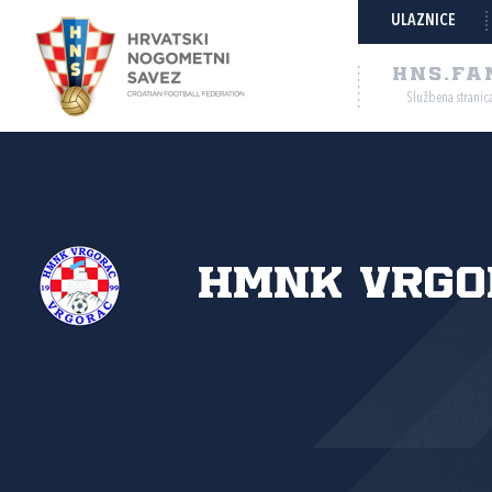
ULAZNICE
HNS.FA
Službena stranic
HMNK Vrgo