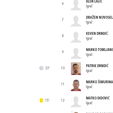
ALEN LALIĆ
6
Igrač
DRAŽEN NOVOSEL
7
Igrač
KEVEN DRNDIĆ
8
Igrač
MARKO TOMLJAN
9
Igrač
PATRIK DRNDIĆ
33'
10
Igrač
MARKO ŠIMURINA
11
Igrač
MATKO DIDOVIĆ
15'
12
Igrač