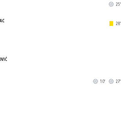
25'
AC
28'
OVIĆ
10'
27'