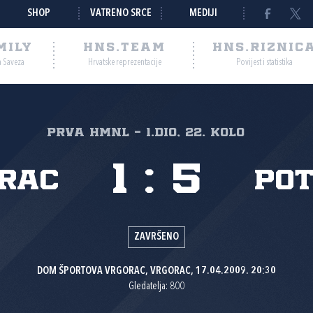
SHOP
VATRENO SRCE
MEDIJI
MILY
HNS.TEAM
HNS.RIZNIC
a Saveza
Hrvatske reprezentacije
Povijest i statistika
Prva HMNL - 1.dio, 22. kolo
1
:
5
rac
Pot
ZAVRŠENO
DOM ŠPORTOVA VRGORAC, VRGORAC, 17.04.2009. 20:30
Gledatelja: 800