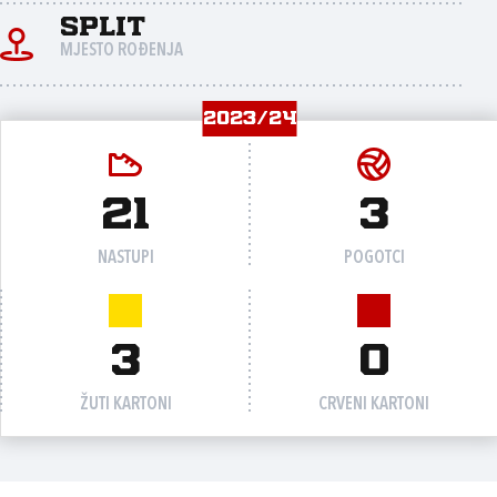
Split
MJESTO ROĐENJA
2023/24
21
3
NASTUPI
POGOTCI
3
0
ŽUTI KARTONI
CRVENI KARTONI