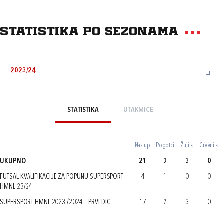
Statistika po sezonama
2023/24
STATISTIKA
UTAKMICE
Nastupi
Pogotci
Žuti k.
Crveni k.
UKUPNO
21
3
3
0
FUTSAL KVALIFIKACIJE ZA POPUNU SUPERSPORT
4
1
0
0
HMNL 23/24
SUPERSPORT HMNL 2023./2024. - PRVI DIO
17
2
3
0