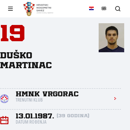
19
Duško
Martinac
HMNK Vrgorac
TRENUTNI KLUB
13.01.1987.
(39 godina)
DATUM ROĐENJA