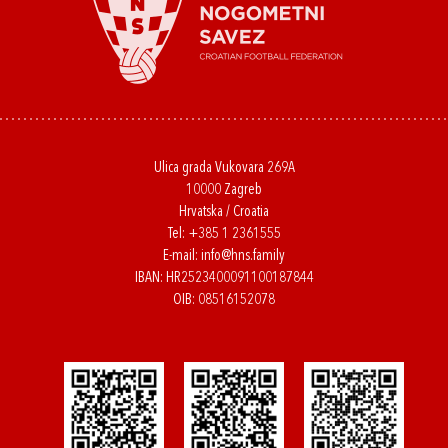
Ulica grada Vukovara 269A
10000 Zagreb
Hrvatska / Croatia
Tel:
+385 1 2361555
E-mail:
info@hns.family
IBAN: HR2523400091100187844
OIB: 08516152078