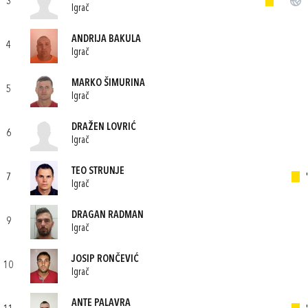
3
'
'
Igrač
ANDRIJA BAKULA
4
Igrač
MARKO ŠIMURINA
5
Igrač
DRAŽEN LOVRIĆ
6
Igrač
TEO STRUNJE
7
'
Igrač
DRAGAN RADMAN
9
Igrač
JOSIP RONČEVIĆ
10
Igrač
ANTE PALAVRA