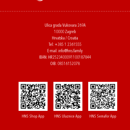
Ulica grada Vukovara 269A
10000 Zagreb
Hrvatska / Croatia
Tel:
+385 1 2361555
E-mail:
info@hns.family
IBAN: HR2523400091100187844
OIB: 08516152078
HNS Shop App
HNS Ulaznice App
HNS Semafor App