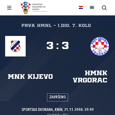
Prva HMNL - 1.dio, 7. kolo
3
:
3
HMNK
MNK Kijevo
Vrgorac
ZAVRŠENO
SPORTSKA DVORANA, KNIN, 21.11.2008. 20:00