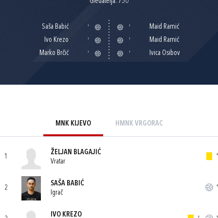
Gledatelja: 750
Saša Babić
Maid Ramić
'
'
Ivo Krezo
Maid Ramić
'
'
Marko Brčić
Ivica Osibov
'
'
MNK KIJEVO
HMNK VRGORAC
ŽELJAN BLAGAJIĆ
1
'
Vratar
SAŠA BABIĆ
2
'
Igrač
IVO KREZO