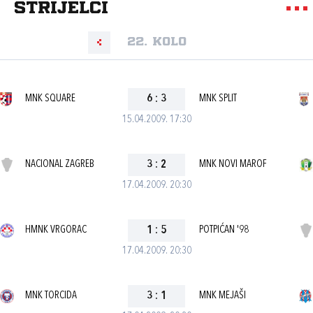
strijelci
22. kolo
MNK SQUARE
6
:
3
MNK SPLIT
15.04.2009. 17:30
NACIONAL ZAGREB
3
:
2
MNK NOVI MAROF
17.04.2009. 20:30
HMNK VRGORAC
1
:
5
POTPIĆAN '98
17.04.2009. 20:30
MNK TORCIDA
3
:
1
MNK MEJAŠI