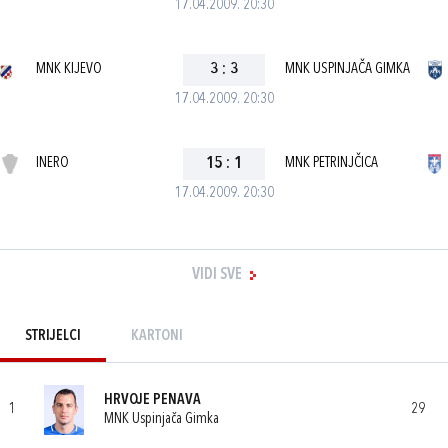
17.04.2009. 20:30
MNK KIJEVO
3
:
3
MNK USPINJAČA GIMKA
17.04.2009. 20:30
INERO
15
:
1
MNK PETRINJČICA
17.04.2009. 20:30
VIDI SVE
STRIJELCI
KARTONI
HRVOJE PENAVA
1
29
MNK Uspinjača Gimka