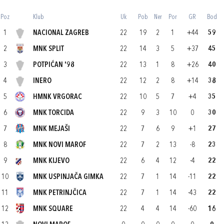
Poz
Klub
Uk
Pob
Ner
Por
GR
Bod
1
NACIONAL ZAGREB
22
19
2
1
+44
59
2
MNK SPLIT
22
14
3
5
+37
45
3
POTPIĆAN '98
22
13
1
8
+26
40
4
INERO
22
12
2
8
+14
38
5
HMNK VRGORAC
22
10
5
7
+4
35
6
MNK TORCIDA
22
9
3
10
0
30
7
MNK MEJAŠI
22
7
6
9
+1
27
8
MNK NOVI MAROF
22
7
2
13
-8
23
9
MNK KIJEVO
22
6
4
12
-4
22
10
MNK USPINJAČA GIMKA
22
7
1
14
-11
22
11
MNK PETRINJČICA
22
7
1
14
-43
22
12
MNK SQUARE
22
4
4
14
-60
16