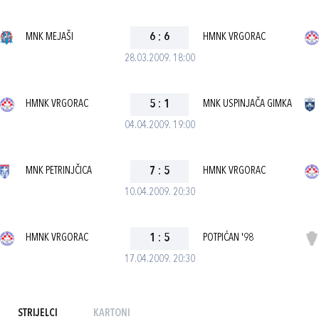
MNK MEJAŠI
6
:
6
HMNK VRGORAC
28.03.2009. 18:00
HMNK VRGORAC
5
:
1
MNK USPINJAČA GIMKA
04.04.2009. 19:00
MNK PETRINJČICA
7
:
5
HMNK VRGORAC
10.04.2009. 20:30
HMNK VRGORAC
1
:
5
POTPIĆAN '98
17.04.2009. 20:30
STRIJELCI
KARTONI