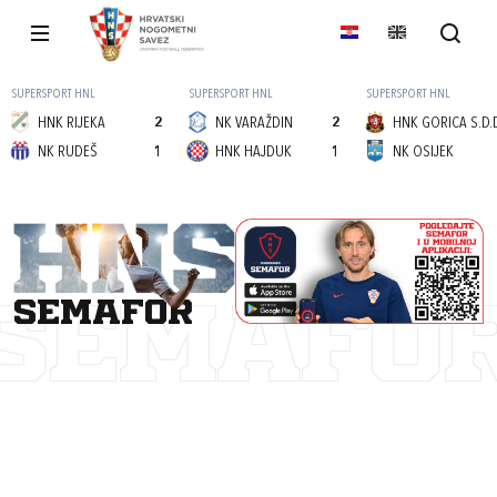
SUPERSPORT HNL
SUPERSPORT HNL
SUPERSPORT HNL
HNK RIJEKA
2
NK VARAŽDIN
2
HNK GORICA S.D.
NK RUDEŠ
1
HNK HAJDUK
1
NK OSIJEK
semafor
SEMAFO