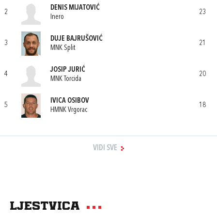
DENIS MIJATOVIĆ
2
23
Inero
DUJE BAJRUŠOVIĆ
3
21
MNK Split
JOSIP JURIĆ
4
20
MNK Torcida
IVICA OSIBOV
5
18
HMNK Vrgorac
VIDI SVE
Ljestvica