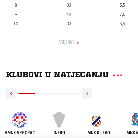
8
33
5,5
9
42
7,0
10
33
5,5
VIDI SVE
Klubovi u natjecanju
HMNK VRGORAC
INERO
MNK KIJEVO
MNK M