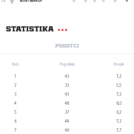
13
NOVI MAROF
0
0
0
0
0
0
Statistika
Pogotci
Kolo
Pogodaka
Prosjek
1
43
7,2
2
33
5,5
3
43
7,2
4
48
8,0
5
37
6,2
6
44
7,3
7
46
7,7