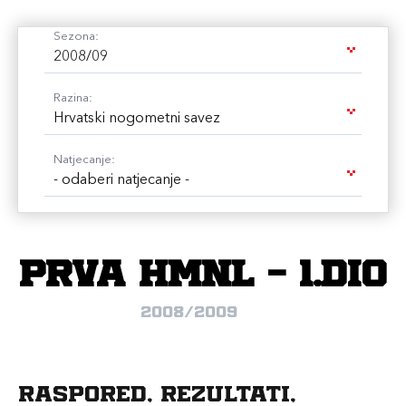
Sezona:
2008/09
Razina:
Hrvatski nogometni savez
Natjecanje:
- odaberi natjecanje -
Prva HMNL - 1.dio
2008/2009
Raspored, rezultati,