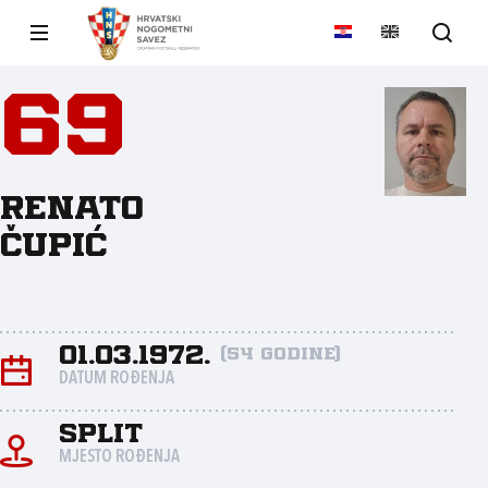
69
Renato
Čupić
01.03.1972.
(54 godine)
DATUM ROĐENJA
Split
MJESTO ROĐENJA