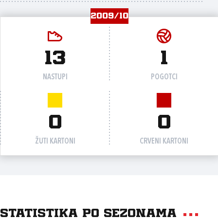
2009/10
13
1
NASTUPI
POGOTCI
0
0
ŽUTI KARTONI
CRVENI KARTONI
Statistika po sezonama