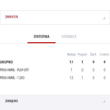
2009/10
STATISTIKA
UTAKMICE
Nastupi
Pogotci
Žuti k.
Crveni k.
UKUPNO
13
1
0
0
PRVA HMNL - PLAY-OFF
1
0
0
0
PRVA HMNL - 1.DIO
12
1
0
0
2008/09