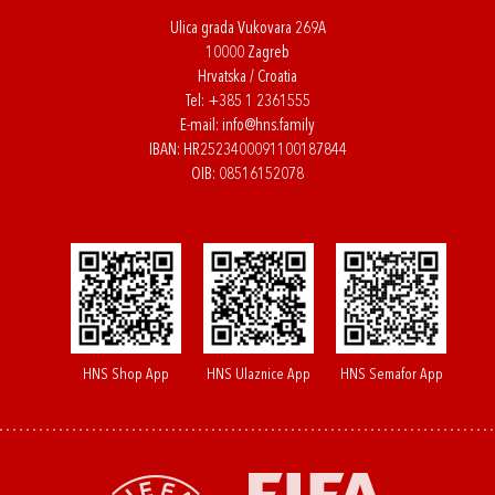
Ulica grada Vukovara 269A
10000 Zagreb
Hrvatska / Croatia
Tel:
+385 1 2361555
E-mail:
info@hns.family
IBAN: HR2523400091100187844
OIB: 08516152078
HNS Shop App
HNS Ulaznice App
HNS Semafor App