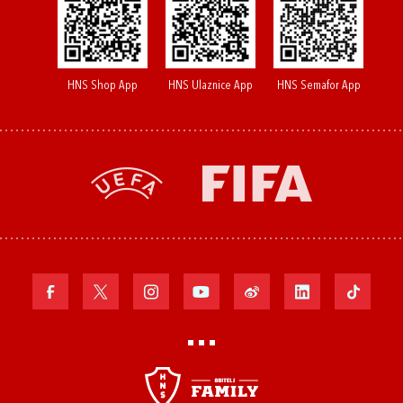
HNS Shop App
HNS Ulaznice App
HNS Semafor App