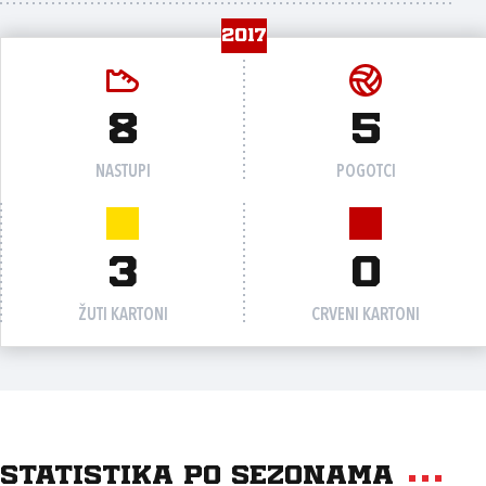
2017
8
5
NASTUPI
POGOTCI
3
0
ŽUTI KARTONI
CRVENI KARTONI
Statistika po sezonama