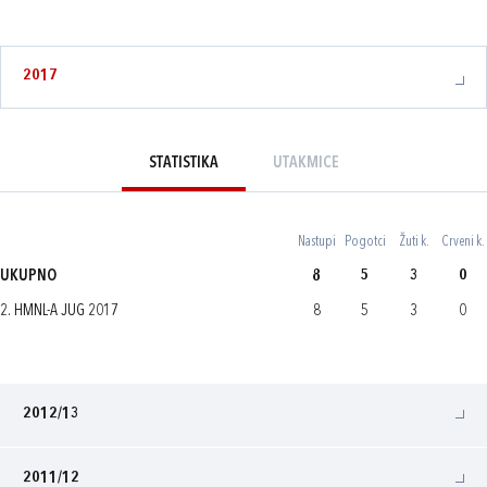
2017
STATISTIKA
UTAKMICE
Nastupi
Pogotci
Žuti k.
Crveni k.
UKUPNO
8
5
3
0
2. HMNL-A JUG 2017
8
5
3
0
2012/13
2011/12