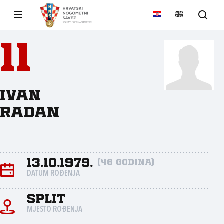
11
Ivan
Radan
13.10.1979.
(46 godina)
DATUM ROĐENJA
Split
MJESTO ROĐENJA