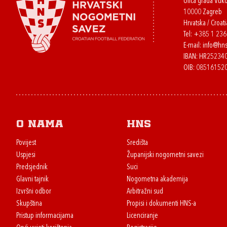
Ulica grada Vuk
10000 Zagreb
Hrvatska / Croati
Tel:
+385 1 23
E-mail:
info@hns
IBAN: HR2523
OIB: 08516152
O nama
HNS
Povijest
Središta
Uspjesi
Županijski nogometni savezi
Predsjednik
Suci
Glavni tajnik
Nogometna akademija
Izvršni odbor
Arbitražni sud
Skupština
Propisi i dokumenti HNS-a
Pristup informacijama
Licenciranje