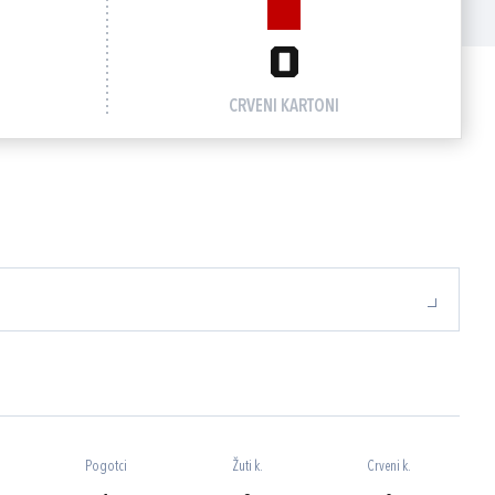
0
CRVENI KARTONI
Pogotci
Žuti k.
Crveni k.