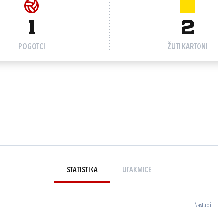
1
2
POGOTCI
ŽUTI KARTONI
STATISTIKA
UTAKMICE
Nastupi