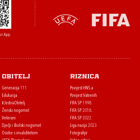
or App
Obitelj
Riznica
Generacija 111
Povijest HNS-a
Edukacija
Povijest Vatrenih
#JednaObitelj
FIFA SP 1998.
Ženski nogomet
FIFA SP 2018.
Veterani
FIFA SP 2022.
Dječji i školski nogomet
Liga nacija 2023.
Osobe s invaliditetom
Fotografije