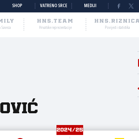
SHOP
VATRENO SRCE
MEDIJI
MILY
HNS.TEAM
HNS.RIZNIC
a Saveza
Hrvatske reprezentacije
Povijest i statistika
ović
2024/25