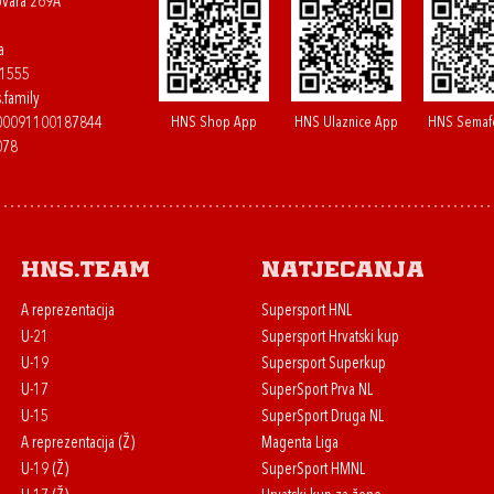
ovara 269A
a
61555
.family
HNS Shop App
HNS Ulaznice App
HNS Semaf
400091100187844
078
HNS.team
Natjecanja
A reprezentacija
Supersport HNL
U-21
Supersport Hrvatski kup
U-19
Supersport Superkup
U-17
SuperSport Prva NL
U-15
SuperSport Druga NL
A reprezentacija (Ž)
Magenta Liga
U-19 (Ž)
SuperSport HMNL