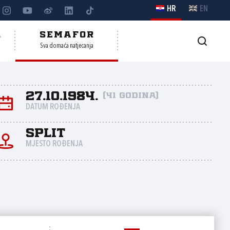
HR
EN
A
SEMAFOR
Sva domaća natjecanja
27.10.1984.
(41 godina)
DATUM ROĐENJA
Split
MJESTO ROĐENJA