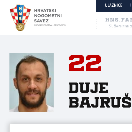
ULAZNICE
HNS.FA
Službena stranic
22
Duje
Bajruš