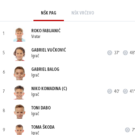
NŠK PAG
NŠK VRČEVO
ROKO FABIJANIĆ
1
Vratar
GABRIEL VUČKOVIĆ
5
37'
48'
Igrač
GABRIEL BALOG
6
Igrač
NIKO KOMADINA
(C)
7
40'
41'
Igrač
TONI DABO
8
Igrač
TOMA ŠKODA
9
7'
Igrač