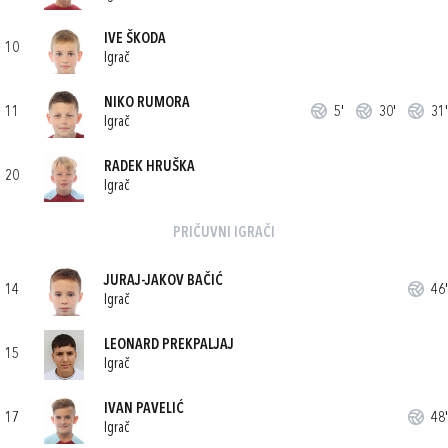
IVE ŠKODA
10
Igrač
NIKO RUMORA
11
5'
30'
31'
Igrač
RADEK HRUŠKA
20
Igrač
PRIČUVNI IGRAČI
JURAJ-JAKOV BAČIĆ
14
46'
Igrač
LEONARD PREKPALJAJ
15
Igrač
IVAN PAVELIĆ
17
48'
Igrač