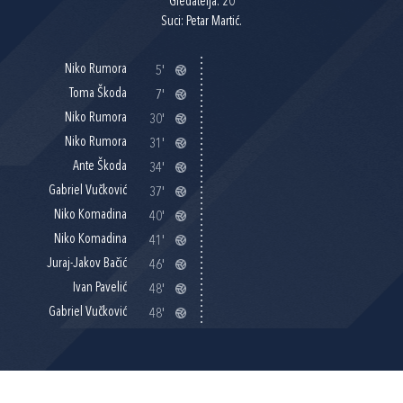
Gledatelja: 20
Suci: Petar Martić.
Niko Rumora
5'
Toma Škoda
7'
Niko Rumora
30'
Niko Rumora
31'
Ante Škoda
34'
Gabriel Vučković
37'
Niko Komadina
40'
Niko Komadina
41'
Juraj-Jakov Bačić
46'
Ivan Pavelić
48'
Gabriel Vučković
48'