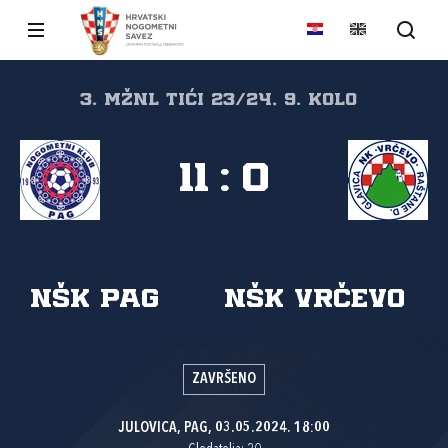
3. MŽNL TIĆI 23/24, 9. kolo
11
:
0
NŠK Pag
NŠK Vrčevo
ZAVRŠENO
JULOVICA, PAG, 03.05.2024. 18:00