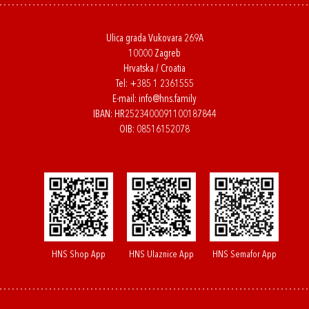
Ulica grada Vukovara 269A
10000 Zagreb
Hrvatska / Croatia
Tel:
+385 1 2361555
E-mail:
info@hns.family
IBAN: HR2523400091100187844
OIB: 08516152078
HNS Shop App
HNS Ulaznice App
HNS Semafor App