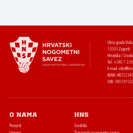
Ulica grada Vuk
10000 Zagreb
Hrvatska / Croati
Tel:
+385 1 23
E-mail:
info@hns
IBAN: HR2523
OIB: 08516152
O nama
HNS
Povijest
Središta