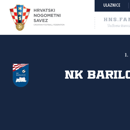
ULAZNICE
HNS.FA
Službena stranic
1
NK Baril