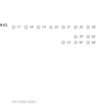
ER
(C)
11'
14'
19'
30'
31'
35'
58'
70'
83'
23'
45'
86'
PRIČUVNI IGRAČI