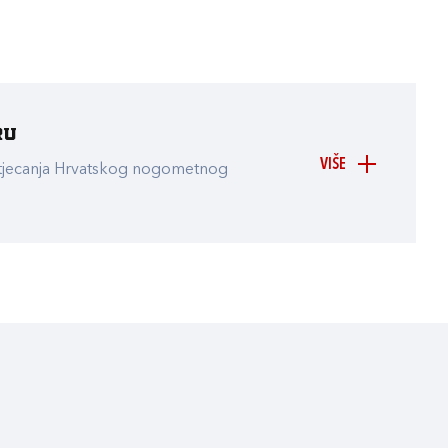
ru
VIŠE
atjecanja Hrvatskog nogometnog