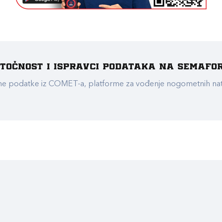
e točnost i ispravci podataka na Semafo
ualne podatke iz COMET-a, platforme za vođenje nogometnih n