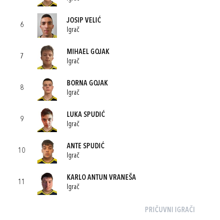
JOSIP VELIĆ
6
Igrač
MIHAEL GOJAK
7
Igrač
BORNA GOJAK
8
Igrač
LUKA SPUDIĆ
9
Igrač
ANTE SPUDIĆ
10
Igrač
KARLO ANTUN VRANEŠA
11
Igrač
PRIČUVNI IGRAČI