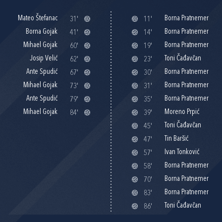
Mateo Štefanac
Borna Pratnemer
31'
11'
Borna Gojak
Borna Pratnemer
41'
14'
Mihael Gojak
Borna Pratnemer
60'
19'
Josip Velić
Toni Čađavčan
62'
23'
Ante Spudić
Borna Pratnemer
67'
30'
Mihael Gojak
Borna Pratnemer
73'
31'
Ante Spudić
Borna Pratnemer
79'
35'
Mihael Gojak
Moreno Prpić
84'
39'
Toni Čađavčan
45'
Tin Baršić
47'
Ivan Tonković
57'
Borna Pratnemer
58'
Borna Pratnemer
70'
Borna Pratnemer
83'
Toni Čađavčan
86'