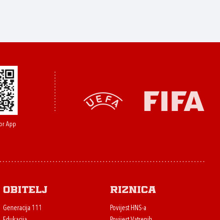
or App
Obitelj
Riznica
Generacija 111
Povijest HNS-a