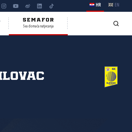
HR
EN
A
SEMAFOR
Sva domaća natjecanja
Ilovac