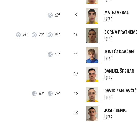
MATEJ ARBAŠ
62'
9
Igrač
BORNA PRATNEM
60'
73'
84'
10
Igrač
TONI ČAĐAVČAN
41'
11
Igrač
DANIJEL ŠPEHAR
17
Igrač
DAVID BANJAVČIĆ
67'
79'
18
Igrač
JOSIP BENIĆ
19
Igrač