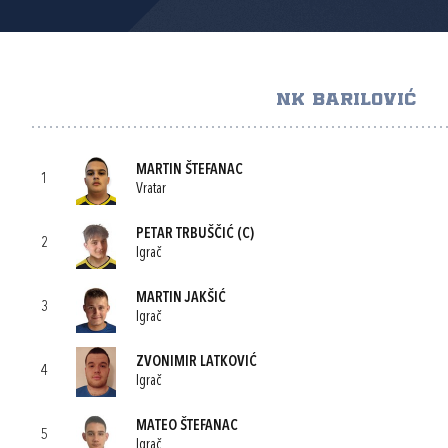
NK BARILOVIĆ
MARTIN ŠTEFANAC
1
Vratar
PETAR TRBUŠČIĆ
(C)
2
Igrač
MARTIN JAKŠIĆ
3
Igrač
ZVONIMIR LATKOVIĆ
4
Igrač
MATEO ŠTEFANAC
5
Igrač