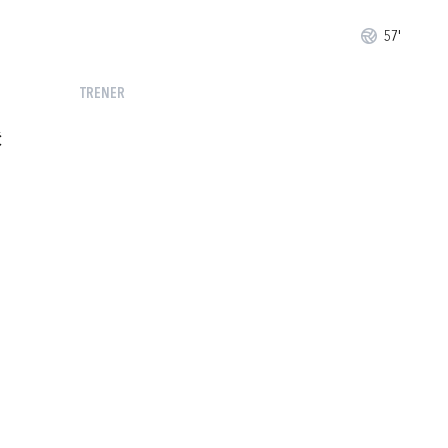
57'
TRENER
Ć