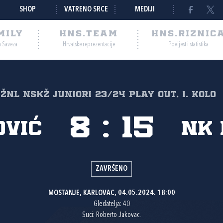
SHOP
VATRENO SRCE
MEDIJI
MILY
HNS.TEAM
HNS.RIZNIC
a Saveza
Hrvatske reprezentacije
Povijest i statistika
. ŽNL NSKŽ Juniori 23/24 Play out, 1. kolo
8
:
15
ović
NK 
ZAVRŠENO
MOSTANJE, KARLOVAC, 04.05.2024. 18:00
Gledatelja: 40
Suci: Roberto Jakovac.