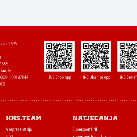
ovara 269A
a
61555
.family
HNS Shop App
HNS Ulaznice App
HNS Semaf
400091100187844
078
HNS.team
Natjecanja
A reprezentacija
Supersport HNL