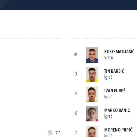
ROKO MATIJAŠIĆ
40
Vratar
TIN BARŠIĆ
3
Igrač
IVAN FUREŠ
4
Igrač
MARKO BANIĆ
6
Igrač
MORENO PRPIĆ
31'
7
Igrač